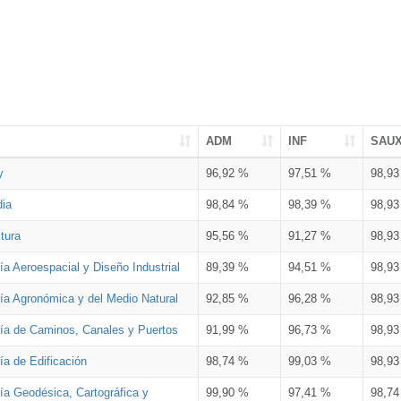
ADM
INF
SAU
y
96,92 %
97,51 %
98,9
dia
98,84 %
98,39 %
98,9
tura
95,56 %
91,27 %
98,9
ía Aeroespacial y Diseño Industrial
89,39 %
94,51 %
98,9
ría Agronómica y del Medio Natural
92,85 %
96,28 %
98,9
ría de Caminos, Canales y Puertos
91,99 %
96,73 %
98,9
ía de Edificación
98,74 %
99,03 %
98,9
ía Geodésica, Cartográfica y
99,90 %
97,41 %
98,7