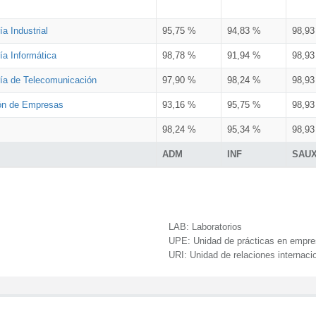
a Industrial
95,75 %
94,83 %
98,9
ía Informática
98,78 %
91,94 %
98,9
ría de Telecomunicación
97,90 %
98,24 %
98,9
ión de Empresas
93,16 %
95,75 %
98,9
98,24 %
95,34 %
98,9
ADM
INF
SAU
LAB:
Laboratorios
UPE:
Unidad de prácticas en empr
URI:
Unidad de relaciones internaci