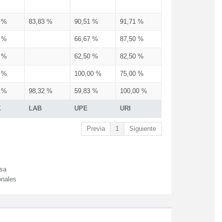
3 %
83,83 %
90,51 %
91,71 %
3 %
66,67 %
87,50 %
3 %
62,50 %
82,50 %
3 %
100,00 %
75,00 %
3 %
98,32 %
59,83 %
100,00 %
X
LAB
UPE
URI
Previa
1
Siguiente
esa
onales