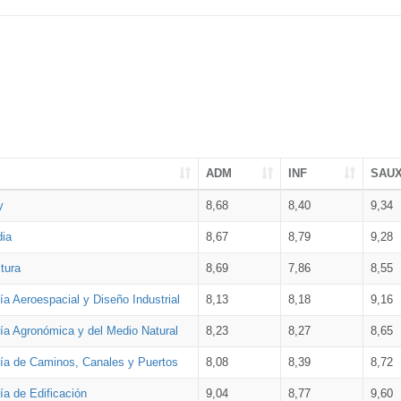
ADM
INF
SAU
y
8,68
8,40
9,34
dia
8,67
8,79
9,28
tura
8,69
7,86
8,55
ía Aeroespacial y Diseño Industrial
8,13
8,18
9,16
ría Agronómica y del Medio Natural
8,23
8,27
8,65
ría de Caminos, Canales y Puertos
8,08
8,39
8,72
ía de Edificación
9,04
8,77
9,60