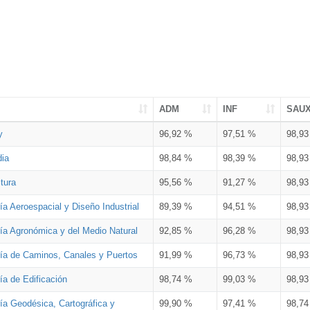
ADM
INF
SAU
y
96,92 %
97,51 %
98,9
dia
98,84 %
98,39 %
98,9
tura
95,56 %
91,27 %
98,9
ía Aeroespacial y Diseño Industrial
89,39 %
94,51 %
98,9
ría Agronómica y del Medio Natural
92,85 %
96,28 %
98,9
ría de Caminos, Canales y Puertos
91,99 %
96,73 %
98,9
ía de Edificación
98,74 %
99,03 %
98,9
ía Geodésica, Cartográfica y
99,90 %
97,41 %
98,7