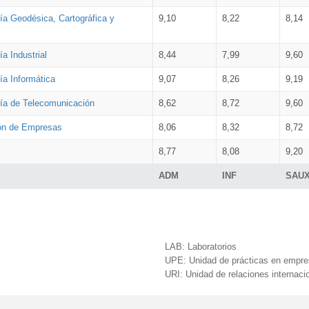
ía Geodésica, Cartográfica y
9,10
8,22
8,14
a Industrial
8,44
7,99
9,60
ía Informática
9,07
8,26
9,19
ría de Telecomunicación
8,62
8,72
9,60
ión de Empresas
8,06
8,32
8,72
8,77
8,08
9,20
ADM
INF
SAU
LAB:
Laboratorios
UPE:
Unidad de prácticas en empr
URI:
Unidad de relaciones internaci