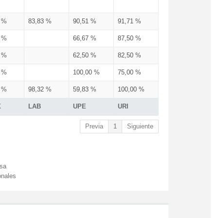
3 %
83,83 %
90,51 %
91,71 %
3 %
66,67 %
87,50 %
3 %
62,50 %
82,50 %
3 %
100,00 %
75,00 %
3 %
98,32 %
59,83 %
100,00 %
X
LAB
UPE
URI
Previa
1
Siguiente
esa
onales