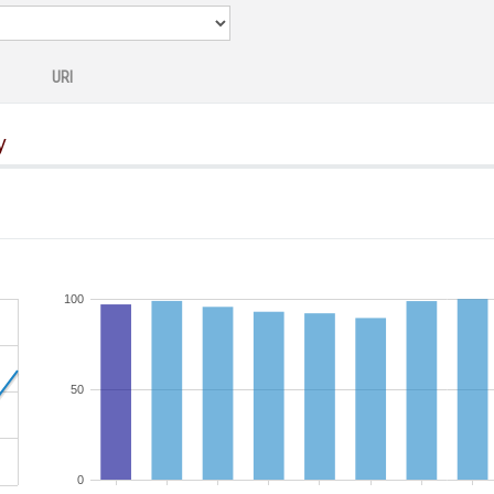
URI
y
100
50
0