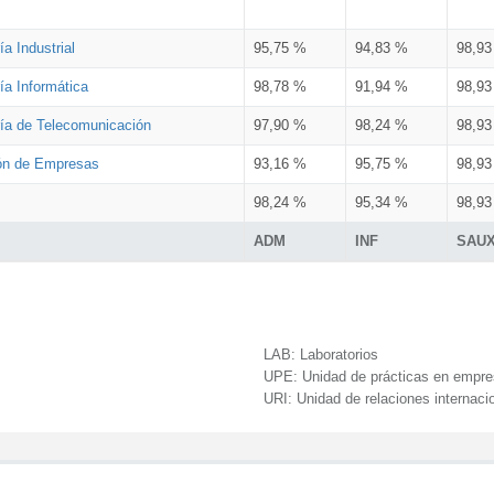
a Industrial
95,75 %
94,83 %
98,9
ía Informática
98,78 %
91,94 %
98,9
ría de Telecomunicación
97,90 %
98,24 %
98,9
ión de Empresas
93,16 %
95,75 %
98,9
98,24 %
95,34 %
98,9
ADM
INF
SAU
LAB:
Laboratorios
UPE:
Unidad de prácticas en empr
URI:
Unidad de relaciones internaci