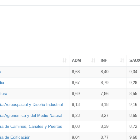
ADM
INF
SAU
y
8,68
8,40
9,34
dia
8,67
8,79
9,28
tura
8,69
7,86
8,55
ía Aeroespacial y Diseño Industrial
8,13
8,18
9,16
ría Agronómica y del Medio Natural
8,23
8,27
8,65
ría de Caminos, Canales y Puertos
8,08
8,39
8,72
ía de Edificación
9,04
8,77
9,60