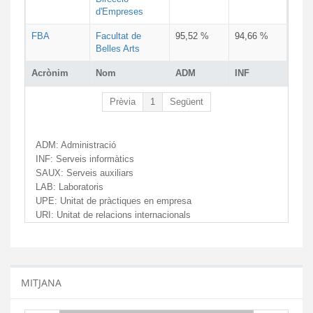
d'Empreses
FBA
Facultat de
95,52 %
94,66 %
Belles Arts
Acrònim
Nom
ADM
INF
Prèvia
1
Següent
ADM:
Administració
INF:
Serveis informàtics
SAUX:
Serveis auxiliars
LAB:
Laboratoris
UPE:
Unitat de pràctiques en empresa
URI:
Unitat de relacions internacionals
MITJANA