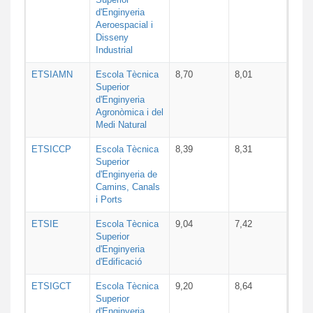
d'Enginyeria
Aeroespacial i
Disseny
Industrial
ETSIAMN
Escola Tècnica
8,70
8,01
Superior
d'Enginyeria
Agronòmica i del
Medi Natural
ETSICCP
Escola Tècnica
8,39
8,31
Superior
d'Enginyeria de
Camins, Canals
i Ports
ETSIE
Escola Tècnica
9,04
7,42
Superior
d'Enginyeria
d'Edificació
ETSIGCT
Escola Tècnica
9,20
8,64
Superior
d'Enginyeria