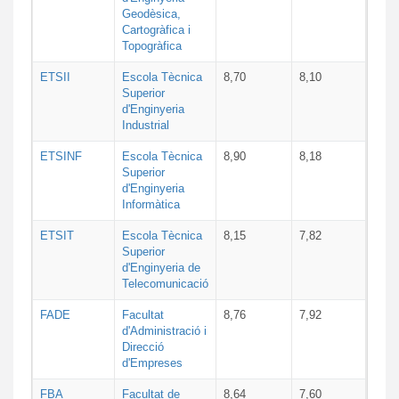
Geodèsica,
Cartogràfica i
Topogràfica
ETSII
Escola Tècnica
8,70
8,10
Superior
d'Enginyeria
Industrial
ETSINF
Escola Tècnica
8,90
8,18
Superior
d'Enginyeria
Informàtica
ETSIT
Escola Tècnica
8,15
7,82
Superior
d'Enginyeria de
Telecomunicació
FADE
Facultat
8,76
7,92
d'Administració i
Direcció
d'Empreses
FBA
Facultat de
8,64
7,60