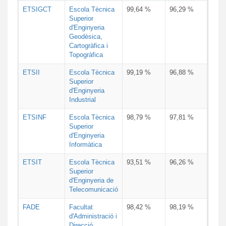
ETSIGCT
Escola Tècnica
99,64 %
96,29 %
Superior
d'Enginyeria
Geodèsica,
Cartogràfica i
Topogràfica
ETSII
Escola Tècnica
99,19 %
96,88 %
Superior
d'Enginyeria
Industrial
ETSINF
Escola Tècnica
98,79 %
97,81 %
Superior
d'Enginyeria
Informàtica
ETSIT
Escola Tècnica
93,51 %
96,26 %
Superior
d'Enginyeria de
Telecomunicació
FADE
Facultat
98,42 %
98,19 %
d'Administració i
Direcció