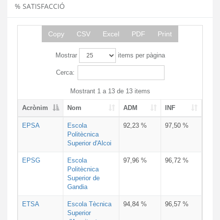
% SATISFACCIÓ
Copy
CSV
Excel
PDF
Print
Mostrar
items per pàgina
Cerca:
Mostrant 1 a 13 de 13 items
Acrònim
Nom
ADM
INF
EPSA
Escola
92,23 %
97,50 %
Politècnica
Superior d'Alcoi
EPSG
Escola
97,96 %
96,72 %
Politècnica
Superior de
Gandia
ETSA
Escola Tècnica
94,84 %
96,57 %
Superior