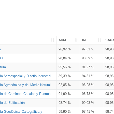
ADM
INF
SAU
y
96,92 %
97,51 %
98,9
dia
98,84 %
98,39 %
98,9
tura
95,56 %
91,27 %
98,9
ía Aeroespacial y Diseño Industrial
89,39 %
94,51 %
98,9
ría Agronómica y del Medio Natural
92,85 %
96,28 %
98,9
ría de Caminos, Canales y Puertos
91,99 %
96,73 %
98,9
ía de Edificación
98,74 %
99,03 %
98,9
ía Geodésica, Cartográfica y
99,90 %
97,41 %
98,7