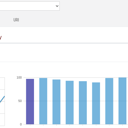
URI
y
100
50
0