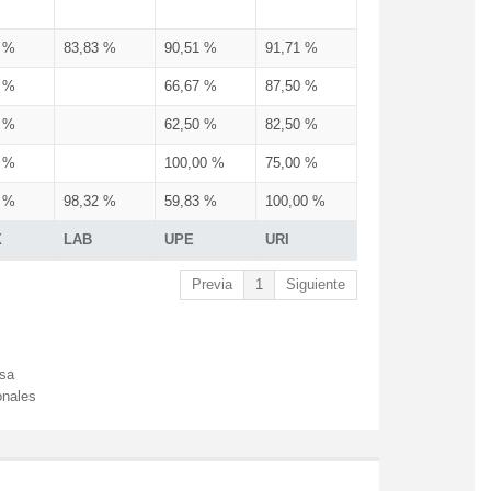
3 %
83,83 %
90,51 %
91,71 %
3 %
66,67 %
87,50 %
3 %
62,50 %
82,50 %
3 %
100,00 %
75,00 %
3 %
98,32 %
59,83 %
100,00 %
X
LAB
UPE
URI
Previa
1
Siguiente
esa
onales