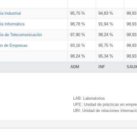
a Industrial
95,75 %
94,83 %
98,9
ía Informática
98,78 %
91,94 %
98,9
ría de Telecomunicación
97,90 %
98,24 %
98,9
ión de Empresas
93,16 %
95,75 %
98,9
98,24 %
95,34 %
98,9
ADM
INF
SAU
LAB:
Laboratorios
UPE:
Unidad de prácticas en empr
URI:
Unidad de relaciones internaci