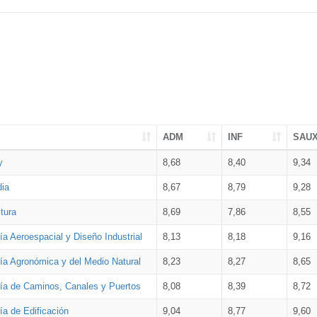
ADM
INF
SAU
y
8,68
8,40
9,34
dia
8,67
8,79
9,28
tura
8,69
7,86
8,55
ía Aeroespacial y Diseño Industrial
8,13
8,18
9,16
ría Agronómica y del Medio Natural
8,23
8,27
8,65
ría de Caminos, Canales y Puertos
8,08
8,39
8,72
ía de Edificación
9,04
8,77
9,60