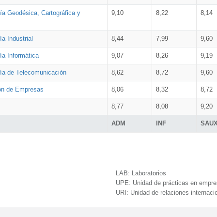
ía Geodésica, Cartográfica y
9,10
8,22
8,14
a Industrial
8,44
7,99
9,60
ía Informática
9,07
8,26
9,19
ría de Telecomunicación
8,62
8,72
9,60
ión de Empresas
8,06
8,32
8,72
8,77
8,08
9,20
ADM
INF
SAU
LAB:
Laboratorios
UPE:
Unidad de prácticas en empr
URI:
Unidad de relaciones internaci