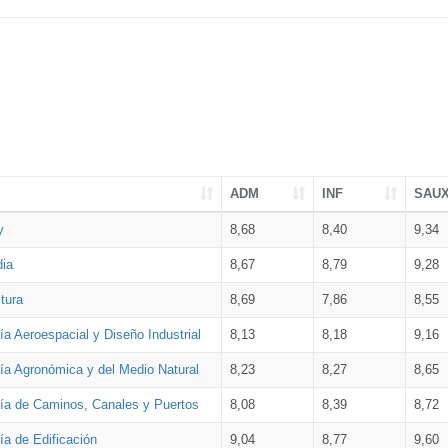
ADM
INF
SAU
y
8,68
8,40
9,34
dia
8,67
8,79
9,28
tura
8,69
7,86
8,55
ía Aeroespacial y Diseño Industrial
8,13
8,18
9,16
ría Agronómica y del Medio Natural
8,23
8,27
8,65
ría de Caminos, Canales y Puertos
8,08
8,39
8,72
ía de Edificación
9,04
8,77
9,60