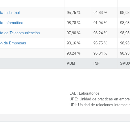
a Industrial
95,75 %
94,83 %
98,9
ía Informática
98,78 %
91,94 %
98,9
ría de Telecomunicación
97,90 %
98,24 %
98,9
ión de Empresas
93,16 %
95,75 %
98,9
98,24 %
95,34 %
98,9
ADM
INF
SAU
LAB:
Laboratorios
UPE:
Unidad de prácticas en empr
URI:
Unidad de relaciones internaci