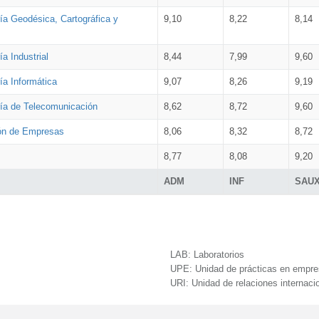
ía Geodésica, Cartográfica y
9,10
8,22
8,14
a Industrial
8,44
7,99
9,60
ía Informática
9,07
8,26
9,19
ría de Telecomunicación
8,62
8,72
9,60
ión de Empresas
8,06
8,32
8,72
8,77
8,08
9,20
ADM
INF
SAU
LAB:
Laboratorios
UPE:
Unidad de prácticas en empr
URI:
Unidad de relaciones internaci