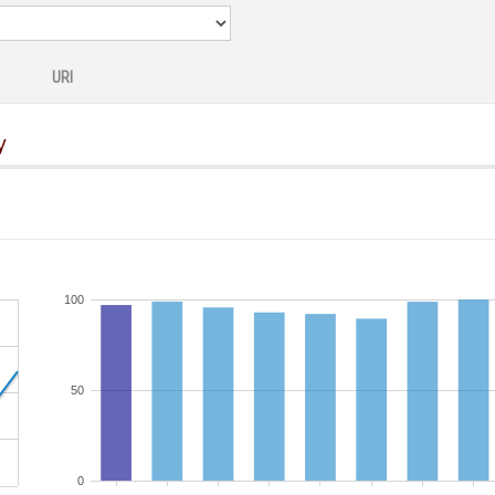
URI
y
100
50
0