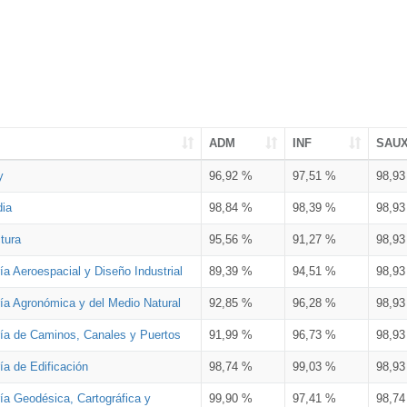
ADM
INF
SAU
y
96,92 %
97,51 %
98,9
dia
98,84 %
98,39 %
98,9
tura
95,56 %
91,27 %
98,9
ía Aeroespacial y Diseño Industrial
89,39 %
94,51 %
98,9
ría Agronómica y del Medio Natural
92,85 %
96,28 %
98,9
ría de Caminos, Canales y Puertos
91,99 %
96,73 %
98,9
ía de Edificación
98,74 %
99,03 %
98,9
ía Geodésica, Cartográfica y
99,90 %
97,41 %
98,7