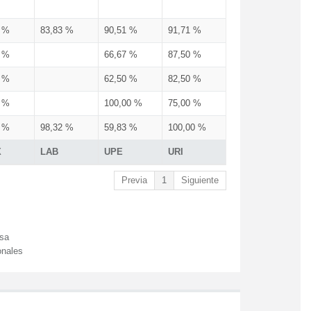
3 %
83,83 %
90,51 %
91,71 %
3 %
66,67 %
87,50 %
3 %
62,50 %
82,50 %
3 %
100,00 %
75,00 %
3 %
98,32 %
59,83 %
100,00 %
X
LAB
UPE
URI
Previa
1
Siguiente
esa
onales