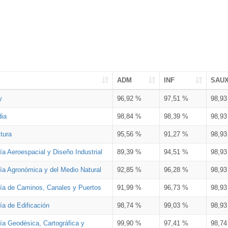
ADM
INF
SAU
y
96,92 %
97,51 %
98,9
dia
98,84 %
98,39 %
98,9
tura
95,56 %
91,27 %
98,9
ía Aeroespacial y Diseño Industrial
89,39 %
94,51 %
98,9
ría Agronómica y del Medio Natural
92,85 %
96,28 %
98,9
ría de Caminos, Canales y Puertos
91,99 %
96,73 %
98,9
ía de Edificación
98,74 %
99,03 %
98,9
ía Geodésica, Cartográfica y
99,90 %
97,41 %
98,7