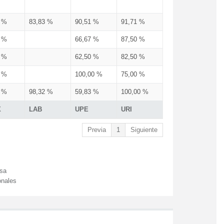
3 %
83,83 %
90,51 %
91,71 %
3 %
66,67 %
87,50 %
3 %
62,50 %
82,50 %
3 %
100,00 %
75,00 %
3 %
98,32 %
59,83 %
100,00 %
X
LAB
UPE
URI
Previa
1
Siguiente
esa
onales