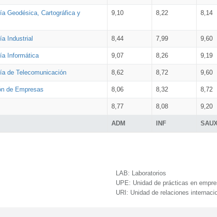
ía Geodésica, Cartográfica y
9,10
8,22
8,14
a Industrial
8,44
7,99
9,60
ía Informática
9,07
8,26
9,19
ría de Telecomunicación
8,62
8,72
9,60
ión de Empresas
8,06
8,32
8,72
8,77
8,08
9,20
ADM
INF
SAU
LAB:
Laboratorios
UPE:
Unidad de prácticas en empr
URI:
Unidad de relaciones internaci