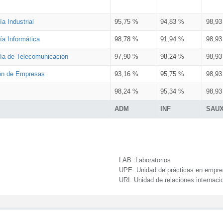
a Industrial
95,75 %
94,83 %
98,9
ía Informática
98,78 %
91,94 %
98,9
ría de Telecomunicación
97,90 %
98,24 %
98,9
ión de Empresas
93,16 %
95,75 %
98,9
98,24 %
95,34 %
98,9
ADM
INF
SAU
LAB:
Laboratorios
UPE:
Unidad de prácticas en empr
URI:
Unidad de relaciones internaci