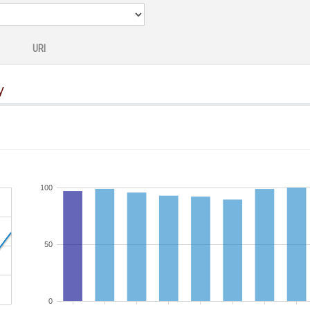
URI
y
100
50
0