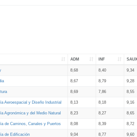
ADM
INF
SAU
y
8,68
8,40
9,34
dia
8,67
8,79
9,28
tura
8,69
7,86
8,55
ía Aeroespacial y Diseño Industrial
8,13
8,18
9,16
ría Agronómica y del Medio Natural
8,23
8,27
8,65
ría de Caminos, Canales y Puertos
8,08
8,39
8,72
ía de Edificación
9,04
8,77
9,60