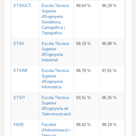
ETSIGCT
Escola Tècnica
99,64 %
96,29 %
Superior
d'Enginyeria
Geodèsica,
Cartogràfica i
Topogràfica
ETSII
Escola Tècnica
99,19 %
96,88 %
Superior
d'Enginyeria
Industrial
ETSINF
Escola Tècnica
98,79 %
97,81 %
Superior
d'Enginyeria
Informàtica
ETSIT
Escola Tècnica
93,51 %
96,26 %
Superior
d'Enginyeria de
Telecomunicació
FADE
Facultat
98,42 %
98,19 %
d'Administració i
Direcció