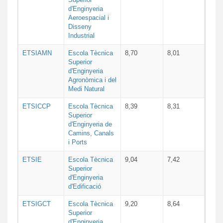
d'Enginyeria
Aeroespacial i
Disseny
Industrial
ETSIAMN
Escola Tècnica
8,70
8,01
Superior
d'Enginyeria
Agronòmica i del
Medi Natural
ETSICCP
Escola Tècnica
8,39
8,31
Superior
d'Enginyeria de
Camins, Canals
i Ports
ETSIE
Escola Tècnica
9,04
7,42
Superior
d'Enginyeria
d'Edificació
ETSIGCT
Escola Tècnica
9,20
8,64
Superior
d'Enginyeria