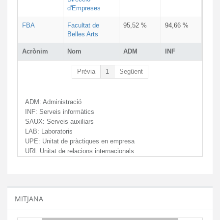
d'Empreses
FBA
Facultat de
95,52 %
94,66 %
Belles Arts
Acrònim
Nom
ADM
INF
Prèvia
1
Següent
ADM:
Administració
INF:
Serveis informàtics
SAUX:
Serveis auxiliars
LAB:
Laboratoris
UPE:
Unitat de pràctiques en empresa
URI:
Unitat de relacions internacionals
MITJANA