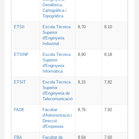
Geodèsica,
Cartogràfica i
Topogràfica
ETSII
Escola Tècnica
8,70
8,10
Superior
d'Enginyeria
Industrial
ETSINF
Escola Tècnica
8,90
8,18
Superior
d'Enginyeria
Informàtica
ETSIT
Escola Tècnica
8,15
7,82
Superior
d'Enginyeria de
Telecomunicació
FADE
Facultat
8,76
7,92
d'Administració i
Direcció
d'Empreses
FBA
Facultat de
8,64
7,60