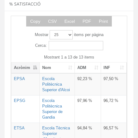
% SATISFACCIÓ
Copy
CSV
Excel
PDF
Print
Mostrar
items per pàgina
Cerca:
Mostrant 1 a 13 de 13 items
Acrònim
Nom
ADM
INF
EPSA
Escola
92,23 %
97,50 %
Politècnica
Superior d'Alcoi
EPSG
Escola
97,96 %
96,72 %
Politècnica
Superior de
Gandia
ETSA
Escola Tècnica
94,84 %
96,57 %
Superior