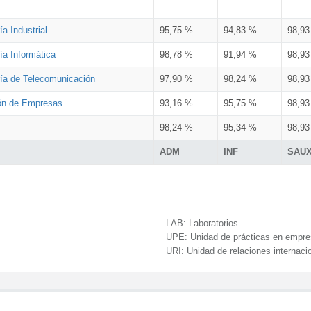
a Industrial
95,75 %
94,83 %
98,9
ía Informática
98,78 %
91,94 %
98,9
ría de Telecomunicación
97,90 %
98,24 %
98,9
ión de Empresas
93,16 %
95,75 %
98,9
98,24 %
95,34 %
98,9
ADM
INF
SAU
LAB:
Laboratorios
UPE:
Unidad de prácticas en empr
URI:
Unidad de relaciones internaci