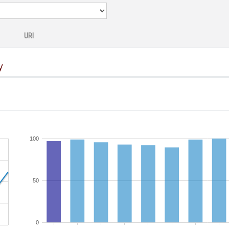
URI
y
100
50
0