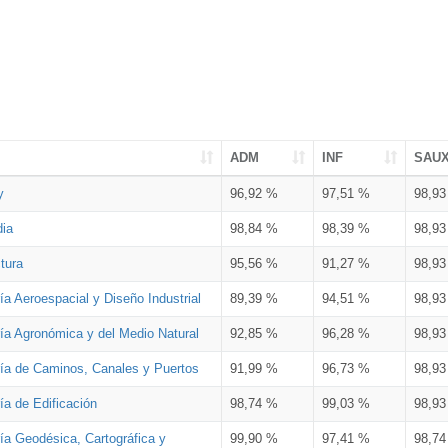
ADM
INF
SAU
y
96,92 %
97,51 %
98,9
dia
98,84 %
98,39 %
98,9
tura
95,56 %
91,27 %
98,9
ía Aeroespacial y Diseño Industrial
89,39 %
94,51 %
98,9
ría Agronómica y del Medio Natural
92,85 %
96,28 %
98,9
ría de Caminos, Canales y Puertos
91,99 %
96,73 %
98,9
ía de Edificación
98,74 %
99,03 %
98,9
ía Geodésica, Cartográfica y
99,90 %
97,41 %
98,7