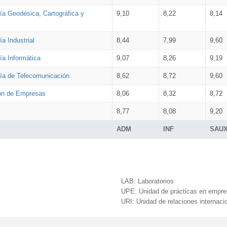
ía Geodésica, Cartográfica y
9,10
8,22
8,14
a Industrial
8,44
7,99
9,60
ía Informática
9,07
8,26
9,19
ría de Telecomunicación
8,62
8,72
9,60
ión de Empresas
8,06
8,32
8,72
8,77
8,08
9,20
ADM
INF
SAU
LAB:
Laboratorios
UPE:
Unidad de prácticas en empr
URI:
Unidad de relaciones internaci