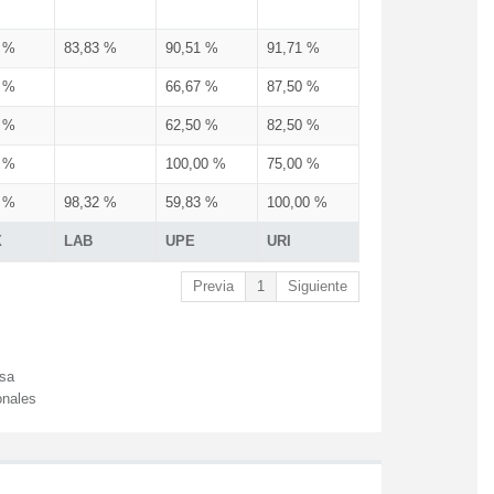
3 %
83,83 %
90,51 %
91,71 %
3 %
66,67 %
87,50 %
3 %
62,50 %
82,50 %
3 %
100,00 %
75,00 %
3 %
98,32 %
59,83 %
100,00 %
X
LAB
UPE
URI
Previa
1
Siguiente
esa
onales