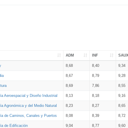
ADM
INF
SAU
y
8,68
8,40
9,34
dia
8,67
8,79
9,28
tura
8,69
7,86
8,55
ía Aeroespacial y Diseño Industrial
8,13
8,18
9,16
ría Agronómica y del Medio Natural
8,23
8,27
8,65
ría de Caminos, Canales y Puertos
8,08
8,39
8,72
ía de Edificación
9,04
8,77
9,60