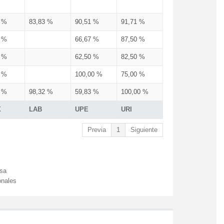
3 %
83,83 %
90,51 %
91,71 %
3 %
66,67 %
87,50 %
3 %
62,50 %
82,50 %
3 %
100,00 %
75,00 %
3 %
98,32 %
59,83 %
100,00 %
X
LAB
UPE
URI
Previa
1
Siguiente
esa
onales