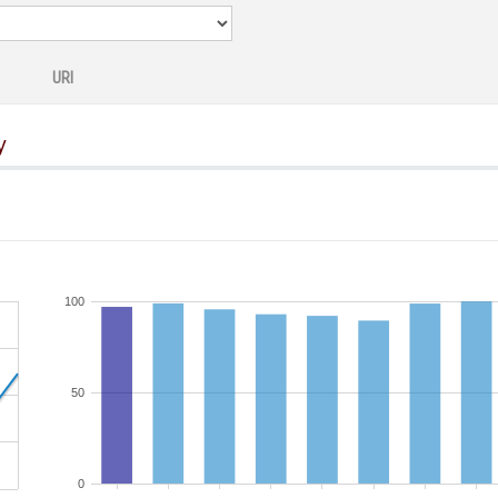
URI
y
100
50
0