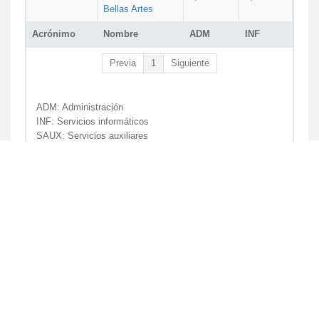
Bellas Artes
Acrónimo
Nombre
ADM
INF
Previa
1
Siguiente
ADM:
Administración
INF:
Servicios informáticos
SAUX:
Servicios auxiliares
LAB:
Laboratorios
UPE:
Unidad de prácticas en empresa
URI:
Unidad de relaciones internacionales
ADM
INF