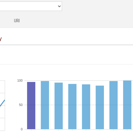
URI
y
100
50
0