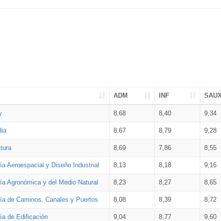
ADM
INF
SAU
y
8,68
8,40
9,34
dia
8,67
8,79
9,28
tura
8,69
7,86
8,55
ía Aeroespacial y Diseño Industrial
8,13
8,18
9,16
ría Agronómica y del Medio Natural
8,23
8,27
8,65
ría de Caminos, Canales y Puertos
8,08
8,39
8,72
ía de Edificación
9,04
8,77
9,60