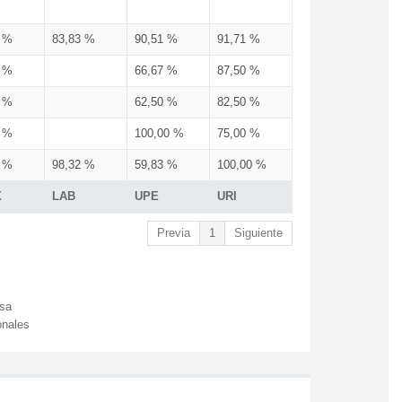
3 %
83,83 %
90,51 %
91,71 %
3 %
66,67 %
87,50 %
3 %
62,50 %
82,50 %
3 %
100,00 %
75,00 %
3 %
98,32 %
59,83 %
100,00 %
X
LAB
UPE
URI
Previa
1
Siguiente
esa
onales