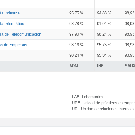
a Industrial
95,75 %
94,83 %
98,9
ía Informática
98,78 %
91,94 %
98,9
ría de Telecomunicación
97,90 %
98,24 %
98,9
ión de Empresas
93,16 %
95,75 %
98,9
98,24 %
95,34 %
98,9
ADM
INF
SAU
LAB:
Laboratorios
UPE:
Unidad de prácticas en empr
URI:
Unidad de relaciones internaci