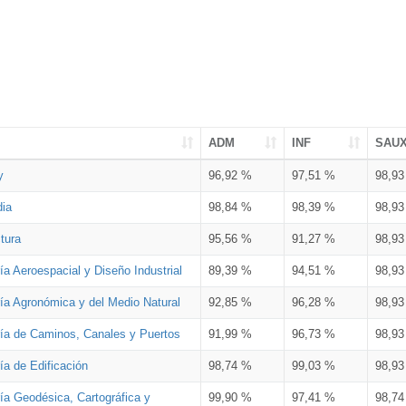
ADM
INF
SAU
y
96,92 %
97,51 %
98,9
dia
98,84 %
98,39 %
98,9
tura
95,56 %
91,27 %
98,9
ía Aeroespacial y Diseño Industrial
89,39 %
94,51 %
98,9
ría Agronómica y del Medio Natural
92,85 %
96,28 %
98,9
ría de Caminos, Canales y Puertos
91,99 %
96,73 %
98,9
ía de Edificación
98,74 %
99,03 %
98,9
ía Geodésica, Cartográfica y
99,90 %
97,41 %
98,7