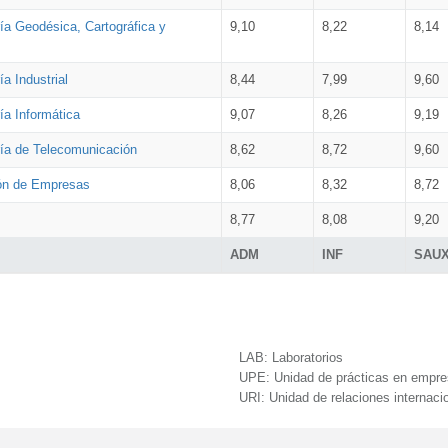
ía Geodésica, Cartográfica y
9,10
8,22
8,14
a Industrial
8,44
7,99
9,60
ía Informática
9,07
8,26
9,19
ría de Telecomunicación
8,62
8,72
9,60
ión de Empresas
8,06
8,32
8,72
8,77
8,08
9,20
ADM
INF
SAU
LAB:
Laboratorios
UPE:
Unidad de prácticas en empr
URI:
Unidad de relaciones internaci