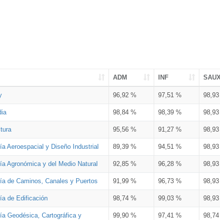
ADM
INF
SAU
y
96,92 %
97,51 %
98,9
dia
98,84 %
98,39 %
98,9
tura
95,56 %
91,27 %
98,9
ía Aeroespacial y Diseño Industrial
89,39 %
94,51 %
98,9
ría Agronómica y del Medio Natural
92,85 %
96,28 %
98,9
ría de Caminos, Canales y Puertos
91,99 %
96,73 %
98,9
ía de Edificación
98,74 %
99,03 %
98,9
ía Geodésica, Cartográfica y
99,90 %
97,41 %
98,7