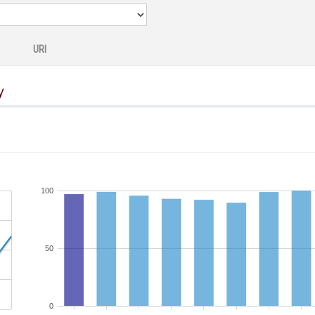
URI
y
100
50
0