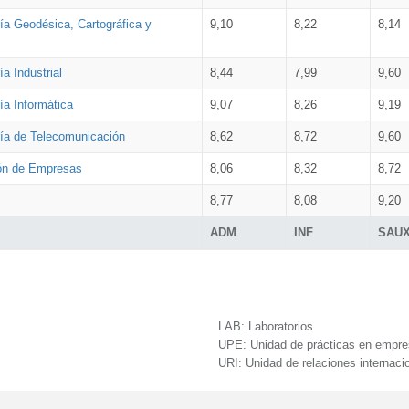
ía Geodésica, Cartográfica y
9,10
8,22
8,14
a Industrial
8,44
7,99
9,60
ía Informática
9,07
8,26
9,19
ría de Telecomunicación
8,62
8,72
9,60
ión de Empresas
8,06
8,32
8,72
8,77
8,08
9,20
ADM
INF
SAU
LAB:
Laboratorios
UPE:
Unidad de prácticas en empr
URI:
Unidad de relaciones internaci