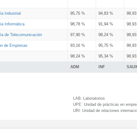
a Industrial
95,75 %
94,83 %
98,9
ía Informática
98,78 %
91,94 %
98,9
ría de Telecomunicación
97,90 %
98,24 %
98,9
ión de Empresas
93,16 %
95,75 %
98,9
98,24 %
95,34 %
98,9
ADM
INF
SAU
LAB:
Laboratorios
UPE:
Unidad de prácticas en empr
URI:
Unidad de relaciones internaci