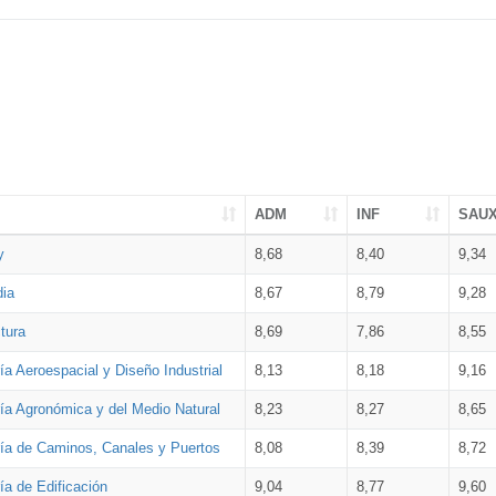
ADM
INF
SAU
y
8,68
8,40
9,34
dia
8,67
8,79
9,28
tura
8,69
7,86
8,55
ía Aeroespacial y Diseño Industrial
8,13
8,18
9,16
ría Agronómica y del Medio Natural
8,23
8,27
8,65
ría de Caminos, Canales y Puertos
8,08
8,39
8,72
ía de Edificación
9,04
8,77
9,60