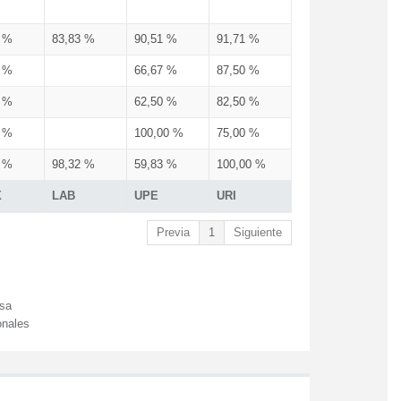
3 %
83,83 %
90,51 %
91,71 %
3 %
66,67 %
87,50 %
3 %
62,50 %
82,50 %
3 %
100,00 %
75,00 %
3 %
98,32 %
59,83 %
100,00 %
X
LAB
UPE
URI
Previa
1
Siguiente
esa
onales