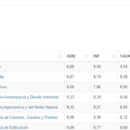
ADM
INF
SAU
y
8,68
8,40
9,34
dia
8,67
8,79
9,28
tura
8,69
7,86
8,55
ía Aeroespacial y Diseño Industrial
8,13
8,18
9,16
ría Agronómica y del Medio Natural
8,23
8,27
8,65
ría de Caminos, Canales y Puertos
8,08
8,39
8,72
ía de Edificación
9,04
8,77
9,60