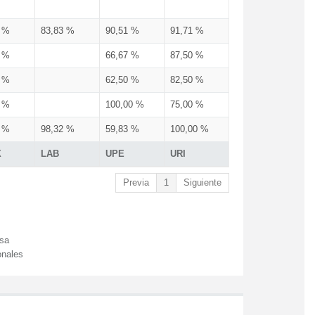
3 %
83,83 %
90,51 %
91,71 %
3 %
66,67 %
87,50 %
3 %
62,50 %
82,50 %
3 %
100,00 %
75,00 %
3 %
98,32 %
59,83 %
100,00 %
X
LAB
UPE
URI
Previa
1
Siguiente
esa
onales