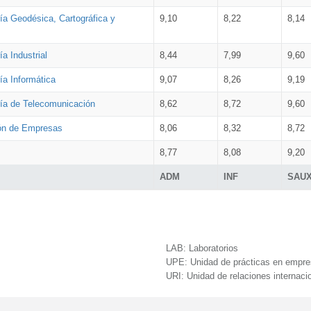
ía Geodésica, Cartográfica y
9,10
8,22
8,14
a Industrial
8,44
7,99
9,60
ía Informática
9,07
8,26
9,19
ría de Telecomunicación
8,62
8,72
9,60
ión de Empresas
8,06
8,32
8,72
8,77
8,08
9,20
ADM
INF
SAU
LAB:
Laboratorios
UPE:
Unidad de prácticas en empr
URI:
Unidad de relaciones internaci