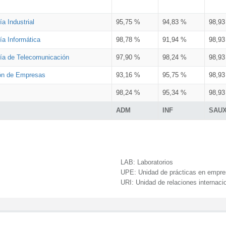
a Industrial
95,75 %
94,83 %
98,9
ía Informática
98,78 %
91,94 %
98,9
ría de Telecomunicación
97,90 %
98,24 %
98,9
ión de Empresas
93,16 %
95,75 %
98,9
98,24 %
95,34 %
98,9
ADM
INF
SAU
LAB:
Laboratorios
UPE:
Unidad de prácticas en empr
URI:
Unidad de relaciones internaci