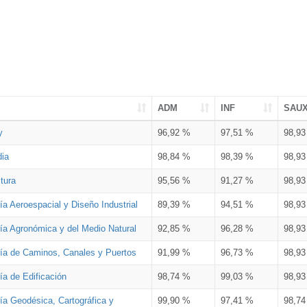
ADM
INF
SAU
y
96,92 %
97,51 %
98,9
dia
98,84 %
98,39 %
98,9
tura
95,56 %
91,27 %
98,9
ía Aeroespacial y Diseño Industrial
89,39 %
94,51 %
98,9
ría Agronómica y del Medio Natural
92,85 %
96,28 %
98,9
ría de Caminos, Canales y Puertos
91,99 %
96,73 %
98,9
ía de Edificación
98,74 %
99,03 %
98,9
ía Geodésica, Cartográfica y
99,90 %
97,41 %
98,7