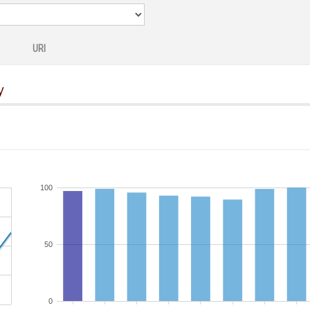
URI
y
100
50
0