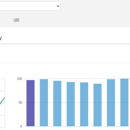
URI
y
100
50
0