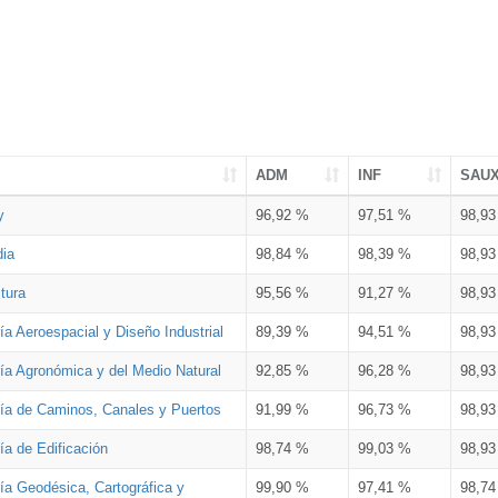
ADM
INF
SAU
y
96,92 %
97,51 %
98,9
dia
98,84 %
98,39 %
98,9
tura
95,56 %
91,27 %
98,9
ía Aeroespacial y Diseño Industrial
89,39 %
94,51 %
98,9
ría Agronómica y del Medio Natural
92,85 %
96,28 %
98,9
ría de Caminos, Canales y Puertos
91,99 %
96,73 %
98,9
ía de Edificación
98,74 %
99,03 %
98,9
ía Geodésica, Cartográfica y
99,90 %
97,41 %
98,7