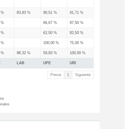
3 %
83,83 %
90,51 %
91,71 %
3 %
66,67 %
87,50 %
3 %
62,50 %
82,50 %
3 %
100,00 %
75,00 %
3 %
98,32 %
59,83 %
100,00 %
X
LAB
UPE
URI
Previa
1
Siguiente
esa
onales