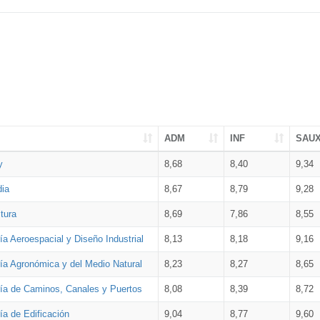
ADM
INF
SAU
y
8,68
8,40
9,34
dia
8,67
8,79
9,28
tura
8,69
7,86
8,55
ía Aeroespacial y Diseño Industrial
8,13
8,18
9,16
ría Agronómica y del Medio Natural
8,23
8,27
8,65
ría de Caminos, Canales y Puertos
8,08
8,39
8,72
ía de Edificación
9,04
8,77
9,60