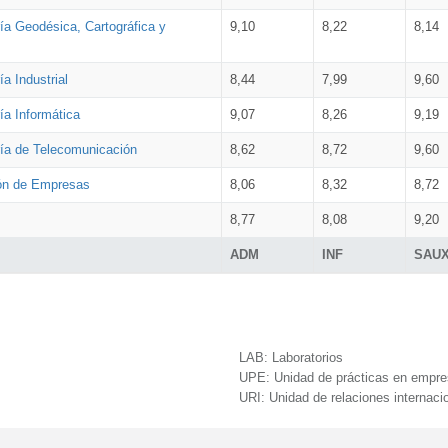
ía Geodésica, Cartográfica y
9,10
8,22
8,14
a Industrial
8,44
7,99
9,60
ía Informática
9,07
8,26
9,19
ría de Telecomunicación
8,62
8,72
9,60
ión de Empresas
8,06
8,32
8,72
8,77
8,08
9,20
ADM
INF
SAU
LAB:
Laboratorios
UPE:
Unidad de prácticas en empr
URI:
Unidad de relaciones internaci