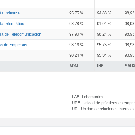
a Industrial
95,75 %
94,83 %
98,9
ía Informática
98,78 %
91,94 %
98,9
ría de Telecomunicación
97,90 %
98,24 %
98,9
ión de Empresas
93,16 %
95,75 %
98,9
98,24 %
95,34 %
98,9
ADM
INF
SAU
LAB:
Laboratorios
UPE:
Unidad de prácticas en empr
URI:
Unidad de relaciones internaci