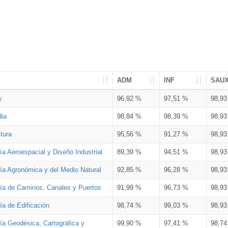
ADM
INF
SAU
y
96,92 %
97,51 %
98,9
dia
98,84 %
98,39 %
98,9
tura
95,56 %
91,27 %
98,9
ía Aeroespacial y Diseño Industrial
89,39 %
94,51 %
98,9
ría Agronómica y del Medio Natural
92,85 %
96,28 %
98,9
ría de Caminos, Canales y Puertos
91,99 %
96,73 %
98,9
ía de Edificación
98,74 %
99,03 %
98,9
ía Geodésica, Cartográfica y
99,90 %
97,41 %
98,7