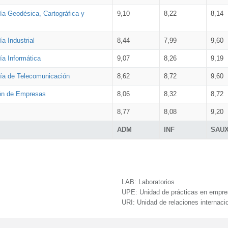
ía Geodésica, Cartográfica y
9,10
8,22
8,14
a Industrial
8,44
7,99
9,60
ía Informática
9,07
8,26
9,19
ría de Telecomunicación
8,62
8,72
9,60
ión de Empresas
8,06
8,32
8,72
8,77
8,08
9,20
ADM
INF
SAU
LAB:
Laboratorios
UPE:
Unidad de prácticas en empr
URI:
Unidad de relaciones internaci