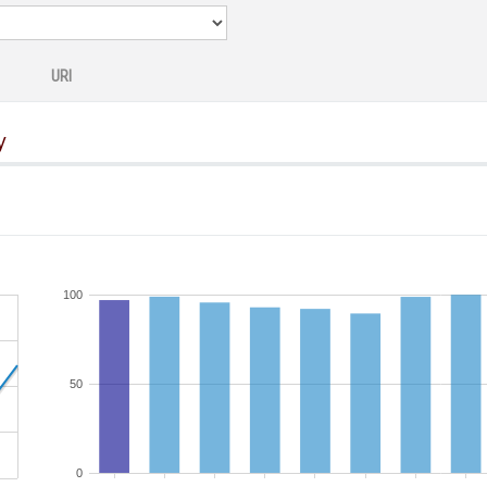
URI
y
100
50
0