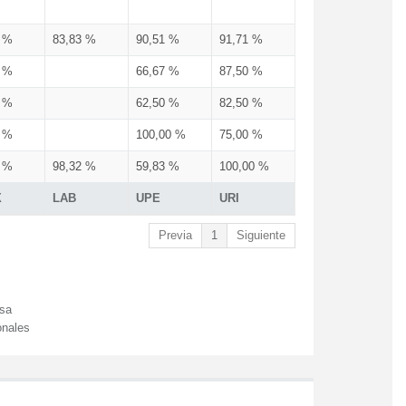
3 %
83,83 %
90,51 %
91,71 %
3 %
66,67 %
87,50 %
3 %
62,50 %
82,50 %
3 %
100,00 %
75,00 %
3 %
98,32 %
59,83 %
100,00 %
X
LAB
UPE
URI
Previa
1
Siguiente
esa
onales