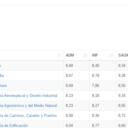
ADM
INF
SAU
y
8,68
8,40
9,34
dia
8,67
8,79
9,28
tura
8,69
7,86
8,55
ía Aeroespacial y Diseño Industrial
8,13
8,18
9,16
ría Agronómica y del Medio Natural
8,23
8,27
8,65
ría de Caminos, Canales y Puertos
8,08
8,39
8,72
ía de Edificación
9,04
8,77
9,60