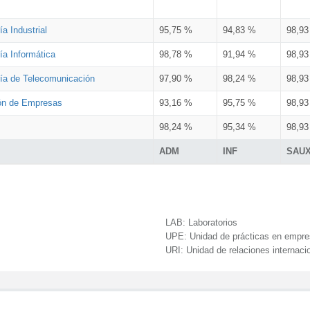
a Industrial
95,75 %
94,83 %
98,9
ía Informática
98,78 %
91,94 %
98,9
ría de Telecomunicación
97,90 %
98,24 %
98,9
ión de Empresas
93,16 %
95,75 %
98,9
98,24 %
95,34 %
98,9
ADM
INF
SAU
LAB:
Laboratorios
UPE:
Unidad de prácticas en empr
URI:
Unidad de relaciones internaci