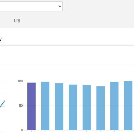
URI
y
100
50
0