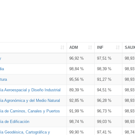
ADM
INF
SAU
y
96,92 %
97,51 %
98,9
dia
98,84 %
98,39 %
98,9
tura
95,56 %
91,27 %
98,9
ía Aeroespacial y Diseño Industrial
89,39 %
94,51 %
98,9
ría Agronómica y del Medio Natural
92,85 %
96,28 %
98,9
ría de Caminos, Canales y Puertos
91,99 %
96,73 %
98,9
ía de Edificación
98,74 %
99,03 %
98,9
ía Geodésica, Cartográfica y
99,90 %
97,41 %
98,7