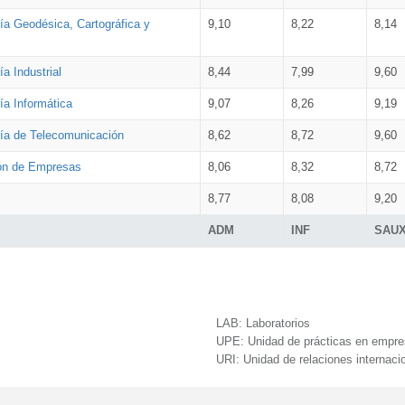
ía Geodésica, Cartográfica y
9,10
8,22
8,14
a Industrial
8,44
7,99
9,60
ía Informática
9,07
8,26
9,19
ría de Telecomunicación
8,62
8,72
9,60
ión de Empresas
8,06
8,32
8,72
8,77
8,08
9,20
ADM
INF
SAU
LAB:
Laboratorios
UPE:
Unidad de prácticas en empr
URI:
Unidad de relaciones internaci