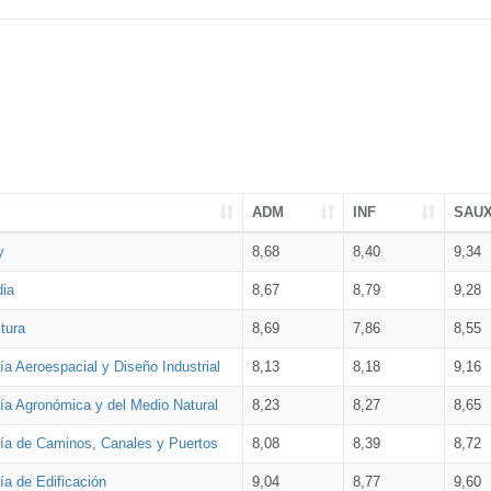
ADM
INF
SAU
y
8,68
8,40
9,34
dia
8,67
8,79
9,28
tura
8,69
7,86
8,55
ía Aeroespacial y Diseño Industrial
8,13
8,18
9,16
ría Agronómica y del Medio Natural
8,23
8,27
8,65
ría de Caminos, Canales y Puertos
8,08
8,39
8,72
ía de Edificación
9,04
8,77
9,60