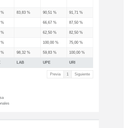
3 %
83,83 %
90,51 %
91,71 %
3 %
66,67 %
87,50 %
3 %
62,50 %
82,50 %
3 %
100,00 %
75,00 %
3 %
98,32 %
59,83 %
100,00 %
X
LAB
UPE
URI
Previa
1
Siguiente
esa
onales