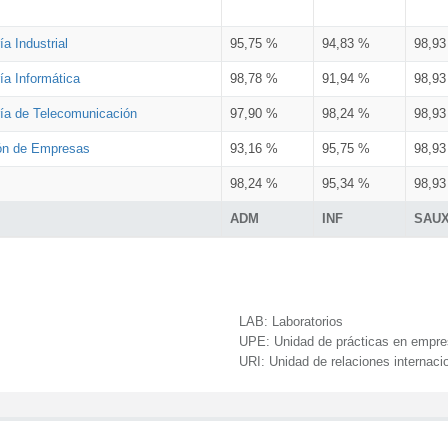
a Industrial
95,75 %
94,83 %
98,9
ía Informática
98,78 %
91,94 %
98,9
ría de Telecomunicación
97,90 %
98,24 %
98,9
ión de Empresas
93,16 %
95,75 %
98,9
98,24 %
95,34 %
98,9
ADM
INF
SAU
LAB:
Laboratorios
UPE:
Unidad de prácticas en empr
URI:
Unidad de relaciones internaci