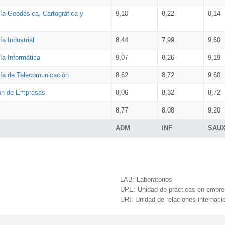
ía Geodésica, Cartográfica y
9,10
8,22
8,14
a Industrial
8,44
7,99
9,60
ía Informática
9,07
8,26
9,19
ría de Telecomunicación
8,62
8,72
9,60
ión de Empresas
8,06
8,32
8,72
8,77
8,08
9,20
ADM
INF
SAU
LAB:
Laboratorios
UPE:
Unidad de prácticas en empr
URI:
Unidad de relaciones internaci