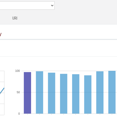
URI
y
100
50
0