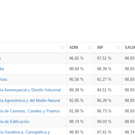
ADM
INF
SAU
y
96,92 %
97,51 %
98,9
dia
98,84 %
98,39 %
98,9
tura
95,56 %
91,27 %
98,9
ía Aeroespacial y Diseño Industrial
89,39 %
94,51 %
98,9
ría Agronómica y del Medio Natural
92,85 %
96,28 %
98,9
ría de Caminos, Canales y Puertos
91,99 %
96,73 %
98,9
ía de Edificación
98,74 %
99,03 %
98,9
ía Geodésica, Cartográfica y
99,90 %
97,41 %
98,7