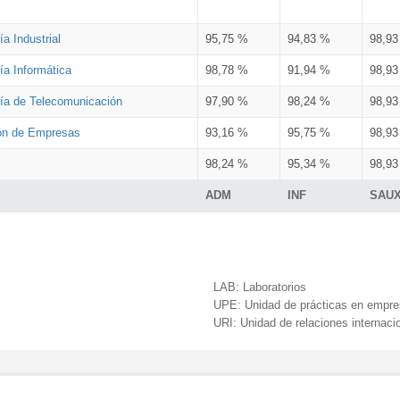
a Industrial
95,75 %
94,83 %
98,9
ía Informática
98,78 %
91,94 %
98,9
ría de Telecomunicación
97,90 %
98,24 %
98,9
ión de Empresas
93,16 %
95,75 %
98,9
98,24 %
95,34 %
98,9
ADM
INF
SAU
LAB:
Laboratorios
UPE:
Unidad de prácticas en empr
URI:
Unidad de relaciones internaci