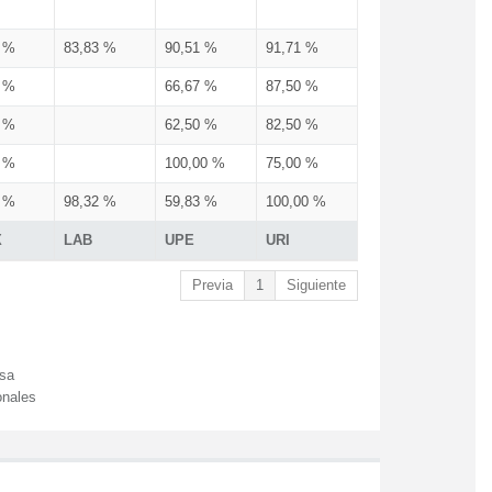
3 %
83,83 %
90,51 %
91,71 %
3 %
66,67 %
87,50 %
3 %
62,50 %
82,50 %
3 %
100,00 %
75,00 %
3 %
98,32 %
59,83 %
100,00 %
X
LAB
UPE
URI
Previa
1
Siguiente
esa
onales