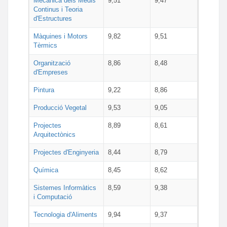
Mecànica dels Medis
9,51
9,47
Continus i Teoria
d'Estructures
Màquines i Motors
9,82
9,51
Tèrmics
Organització
8,86
8,48
d'Empreses
Pintura
9,22
8,86
Producció Vegetal
9,53
9,05
Projectes
8,89
8,61
Arquitectònics
Projectes d'Enginyeria
8,44
8,79
Química
8,45
8,62
Sistemes Informàtics
8,59
9,38
i Computació
Tecnologia d'Aliments
9,94
9,37