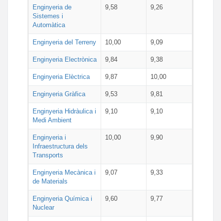
Enginyeria de
9,58
9,26
Sistemes i
Automàtica
Enginyeria del Terreny
10,00
9,09
Enginyeria Electrònica
9,84
9,38
Enginyeria Elèctrica
9,87
10,00
Enginyeria Gràfica
9,53
9,81
Enginyeria Hidràulica i
9,10
9,10
Medi Ambient
Enginyeria i
10,00
9,90
Infraestructura dels
Transports
Enginyeria Mecànica i
9,07
9,33
de Materials
Enginyeria Química i
9,60
9,77
Nuclear