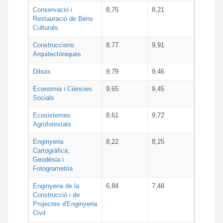
Conservació i
8,75
8,21
Restauració de Béns
Culturals
Construccions
8,77
9,91
Arquitectòniques
Dibuix
9,79
9,46
Economia i Ciències
9,65
9,45
Socials
Ecosistemes
8,61
9,72
Agroforestals
Enginyeria
8,22
8,25
Cartogràfica,
Geodèsia i
Fotogrametria
Enginyeria de la
6,84
7,48
Construcció i de
Projectes d'Enginyeria
Civil