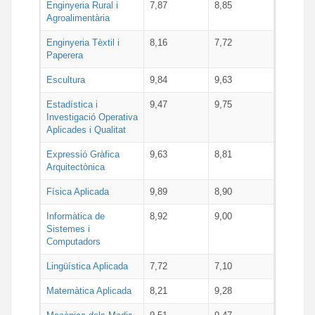
Enginyeria Rural i
7,87
8,85
Agroalimentària
Enginyeria Tèxtil i
8,16
7,72
Paperera
Escultura
9,84
9,63
Estadística i
9,47
9,75
Investigació Operativa
Aplicades i Qualitat
Expressió Gràfica
9,63
8,81
Arquitectònica
Física Aplicada
9,89
8,90
Informàtica de
8,92
9,00
Sistemes i
Computadors
Lingüística Aplicada
7,72
7,10
Matemàtica Aplicada
8,21
9,28