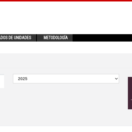
ADOS DE UNIDADES
METODOLOGÍA