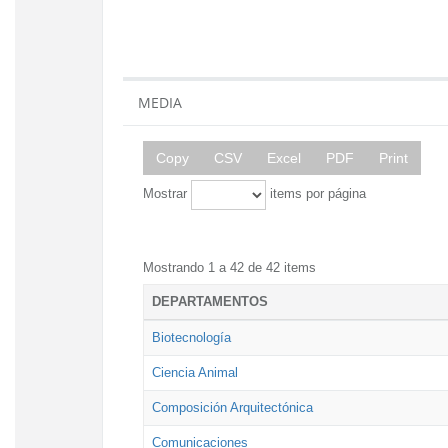
MEDIA
Copy
CSV
Excel
PDF
Print
Mostrar
items por página
Mostrando 1 a 42 de 42 items
DEPARTAMENTOS
Biotecnología
Ciencia Animal
Composición Arquitectónica
Comunicaciones