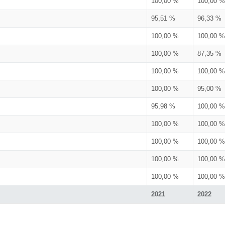
100,00 %
100,00 %
95,51 %
96,33 %
100,00 %
100,00 %
100,00 %
87,35 %
100,00 %
100,00 %
100,00 %
95,00 %
95,98 %
100,00 %
100,00 %
100,00 %
100,00 %
100,00 %
100,00 %
100,00 %
100,00 %
100,00 %
2021
2022