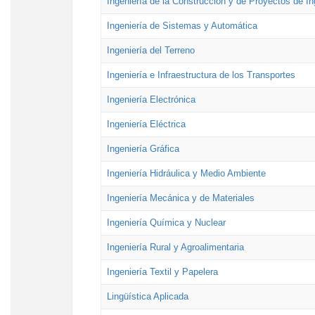
Ingeniería de la Construcción y de Proyectos de Ing
Ingeniería de Sistemas y Automática
Ingeniería del Terreno
Ingeniería e Infraestructura de los Transportes
Ingeniería Electrónica
Ingeniería Eléctrica
Ingeniería Gráfica
Ingeniería Hidráulica y Medio Ambiente
Ingeniería Mecánica y de Materiales
Ingeniería Química y Nuclear
Ingeniería Rural y Agroalimentaria
Ingeniería Textil y Papelera
Lingüística Aplicada