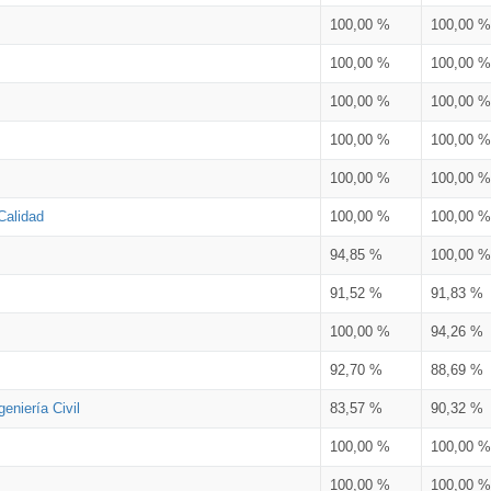
100,00 %
100,00 %
100,00 %
100,00 %
100,00 %
100,00 %
100,00 %
100,00 %
100,00 %
100,00 %
Calidad
100,00 %
100,00 %
94,85 %
100,00 %
91,52 %
91,83 %
100,00 %
94,26 %
92,70 %
88,69 %
eniería Civil
83,57 %
90,32 %
100,00 %
100,00 %
100,00 %
100,00 %