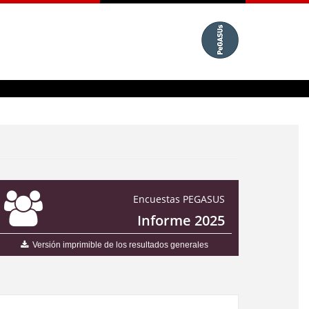
Encuestas PEGASUS
Informe 2025
Versión imprimible de los resultados generales