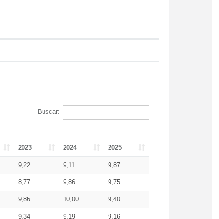
Buscar:
2023
2024
2025
9,22
9,11
9,87
8,77
9,86
9,75
9,86
10,00
9,40
9,34
9,19
9,16