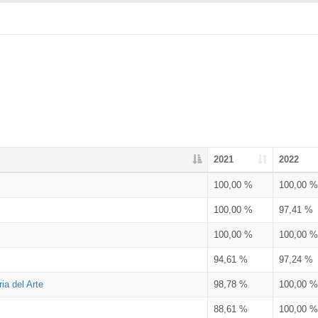
2021
2022
100,00 %
100,00 %
100,00 %
97,41 %
100,00 %
100,00 %
94,61 %
97,24 %
ia del Arte
98,78 %
100,00 %
88,61 %
100,00 %