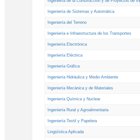
Ingeniería de la Construcción y de Proyectos de Ing
Ingeniería de Sistemas y Automática
Ingeniería del Terreno
Ingeniería e Infraestructura de los Transportes
Ingeniería Electrónica
Ingeniería Eléctrica
Ingeniería Gráfica
Ingeniería Hidráulica y Medio Ambiente
Ingeniería Mecánica y de Materiales
Ingeniería Química y Nuclear
Ingeniería Rural y Agroalimentaria
Ingeniería Textil y Papelera
Lingüística Aplicada