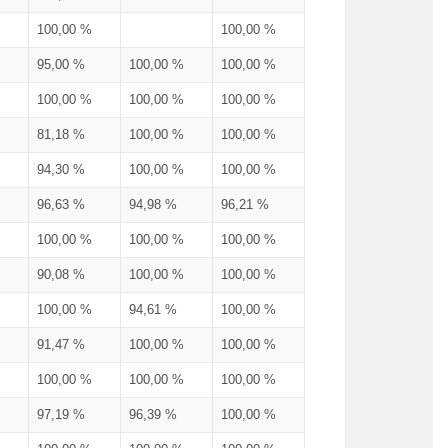
100,00 %
100,00 %
95,00 %
100,00 %
100,00 %
100,00 %
100,00 %
100,00 %
81,18 %
100,00 %
100,00 %
94,30 %
100,00 %
100,00 %
96,63 %
94,98 %
96,21 %
100,00 %
100,00 %
100,00 %
90,08 %
100,00 %
100,00 %
100,00 %
94,61 %
100,00 %
91,47 %
100,00 %
100,00 %
100,00 %
100,00 %
100,00 %
97,19 %
96,39 %
100,00 %