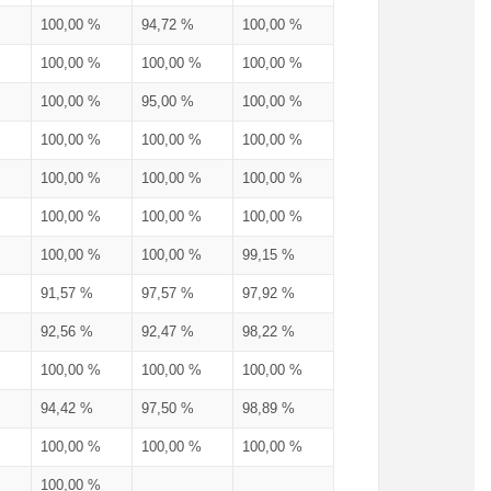
100,00 %
94,72 %
100,00 %
100,00 %
100,00 %
100,00 %
100,00 %
95,00 %
100,00 %
100,00 %
100,00 %
100,00 %
100,00 %
100,00 %
100,00 %
100,00 %
100,00 %
100,00 %
100,00 %
100,00 %
99,15 %
91,57 %
97,57 %
97,92 %
92,56 %
92,47 %
98,22 %
100,00 %
100,00 %
100,00 %
94,42 %
97,50 %
98,89 %
100,00 %
100,00 %
100,00 %
100,00 %