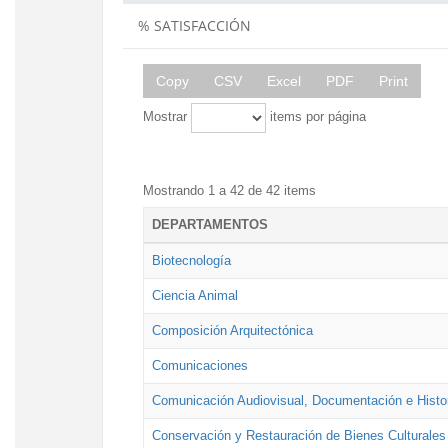
% SATISFACCIÓN
Copy
CSV
Excel
PDF
Print
Mostrar
items por página
Mostrando 1 a 42 de 42 items
DEPARTAMENTOS
Biotecnología
Ciencia Animal
Composición Arquitectónica
Comunicaciones
Comunicación Audiovisual, Documentación e Histor
Conservación y Restauración de Bienes Culturales