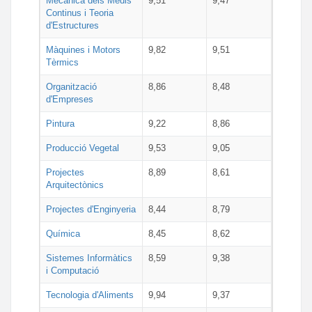
Mecànica dels Medis
9,51
9,47
Continus i Teoria
d'Estructures
Màquines i Motors
9,82
9,51
Tèrmics
Organització
8,86
8,48
d'Empreses
Pintura
9,22
8,86
Producció Vegetal
9,53
9,05
Projectes
8,89
8,61
Arquitectònics
Projectes d'Enginyeria
8,44
8,79
Química
8,45
8,62
Sistemes Informàtics
8,59
9,38
i Computació
Tecnologia d'Aliments
9,94
9,37