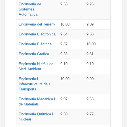
Enginyeria de
9,58
9,26
Sistemes i
Automàtica
Enginyeria del Terreny
10,00
9,09
Enginyeria Electrònica
9,84
9,38
Enginyeria Elèctrica
9,87
10,00
Enginyeria Gràfica
9,53
9,81
Enginyeria Hidràulica i
9,10
9,10
Medi Ambient
Enginyeria i
10,00
9,90
Infraestructura dels
Transports
Enginyeria Mecànica i
9,07
9,33
de Materials
Enginyeria Química i
9,60
9,77
Nuclear