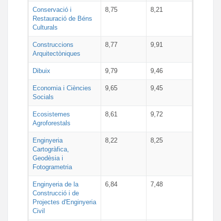
Conservació i
8,75
8,21
Restauració de Béns
Culturals
Construccions
8,77
9,91
Arquitectòniques
Dibuix
9,79
9,46
Economia i Ciències
9,65
9,45
Socials
Ecosistemes
8,61
9,72
Agroforestals
Enginyeria
8,22
8,25
Cartogràfica,
Geodèsia i
Fotogrametria
Enginyeria de la
6,84
7,48
Construcció i de
Projectes d'Enginyeria
Civil