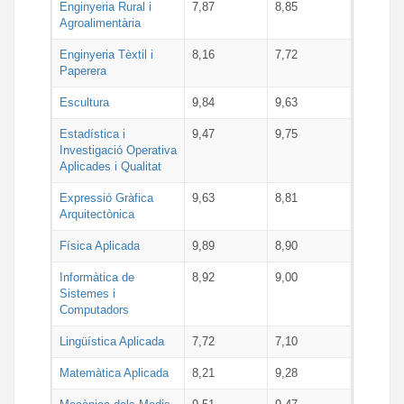
Enginyeria Rural i
7,87
8,85
Agroalimentària
Enginyeria Tèxtil i
8,16
7,72
Paperera
Escultura
9,84
9,63
Estadística i
9,47
9,75
Investigació Operativa
Aplicades i Qualitat
Expressió Gràfica
9,63
8,81
Arquitectònica
Física Aplicada
9,89
8,90
Informàtica de
8,92
9,00
Sistemes i
Computadors
Lingüística Aplicada
7,72
7,10
Matemàtica Aplicada
8,21
9,28