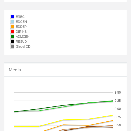
EREC
EDCEN
EDDEP
DIRINS
ADMCEN
RESUD
Global CD
Media
9.50
9.25
9.00
8.75
8.50