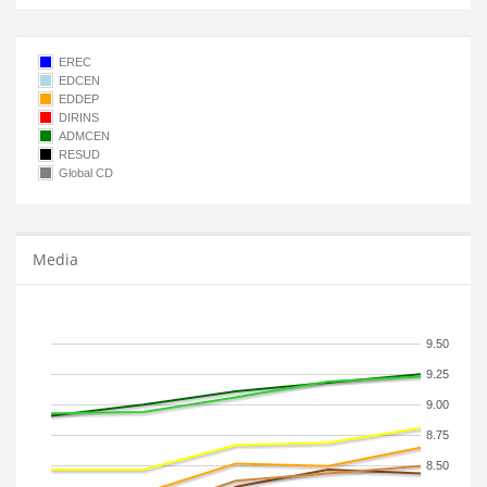
EREC
EDCEN
EDDEP
DIRINS
ADMCEN
RESUD
Global CD
Media
9.50
9.25
9.00
8.75
8.50