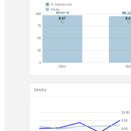
% Satisfacción
Media
100
75
50
25
0
2021
202
Media
10.00
9.50
9.00