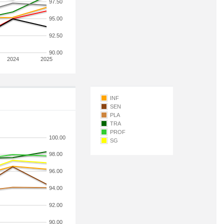
97.50
95.00
92.50
90.00
2024
2025
INF
SEN
PLA
TRA
PROF
100.00
SG
98.00
96.00
94.00
92.00
90.00