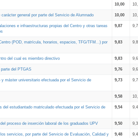
10,00
10
 carácter general por parte del Servicio de Alumnado
10,00
10
alaciones e infraestructuras propias del Centro y otras tareas
9,87
9,
os
Centro (POD, matrícula, horarios, espacios, TFG/TFM...) por
9,83
9,
tro del cual es miembro directivo
9,83
9,
r parte del PTGAS
9,76
9,
 y máster universitario efectuada por el Servicio de
9,73
9,
9,58
10
 del estudiantado matriculado efectuada por el Servicio de
9,54
9,
n del proceso de inserción laboral de los graduados UPV
9,50
9,
os servicios, por parte del Servicio de Evaluación, Calidad y
9,48
9,