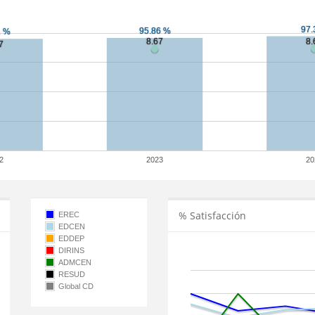
2
2023
20
% Satisfacción
EREC
EDCEN
EDDEP
DIRINS
ADMCEN
RESUD
Global CD