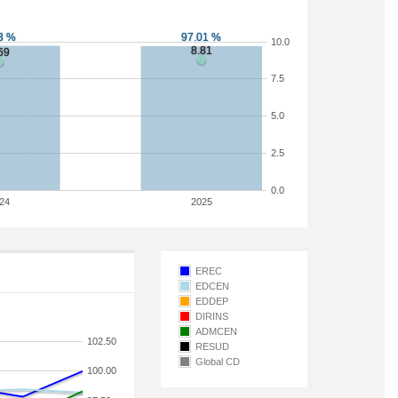
10.0
7.5
5.0
2.5
0.0
24
2025
EREC
EDCEN
EDDEP
DIRINS
ADMCEN
102.50
RESUD
Global CD
100.00