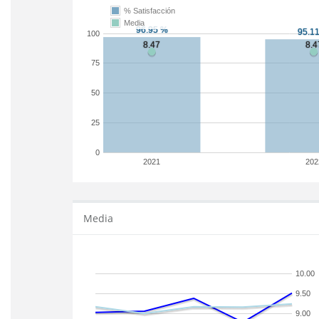
% Satisfacción
Media
100
75
50
25
0
2021
202
Media
10.00
9.50
9.00