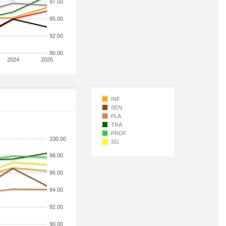
97.50
95.00
92.50
90.00
2024
2025
INF
SEN
PLA
TRA
PROF
100.00
SG
98.00
96.00
94.00
92.00
90.00