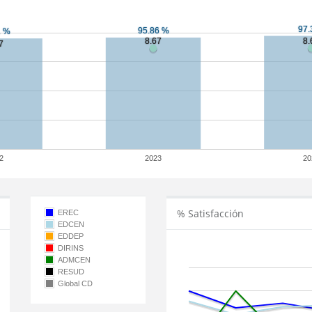
2
2023
20
% Satisfacción
EREC
EDCEN
EDDEP
DIRINS
ADMCEN
RESUD
Global CD