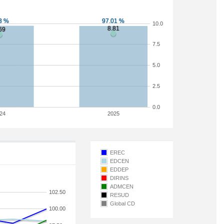
10.0
7.5
5.0
2.5
0.0
24
2025
EREC
EDCEN
EDDEP
DIRINS
ADMCEN
102.50
RESUD
Global CD
100.00