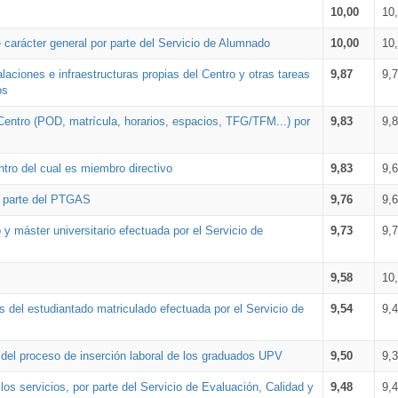
10,00
10
 carácter general por parte del Servicio de Alumnado
10,00
10
alaciones e infraestructuras propias del Centro y otras tareas
9,87
9,
os
Centro (POD, matrícula, horarios, espacios, TFG/TFM...) por
9,83
9,
tro del cual es miembro directivo
9,83
9,
r parte del PTGAS
9,76
9,
 y máster universitario efectuada por el Servicio de
9,73
9,
9,58
10
 del estudiantado matriculado efectuada por el Servicio de
9,54
9,
n del proceso de inserción laboral de los graduados UPV
9,50
9,
os servicios, por parte del Servicio de Evaluación, Calidad y
9,48
9,