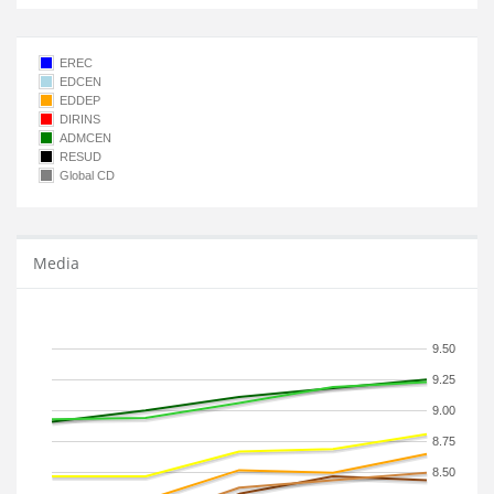
EREC
EDCEN
EDDEP
DIRINS
ADMCEN
RESUD
Global CD
Media
9.50
9.25
9.00
8.75
8.50