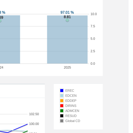
10.0
7.5
5.0
2.5
0.0
24
2025
EREC
EDCEN
EDDEP
DIRINS
ADMCEN
102.50
RESUD
Global CD
100.00