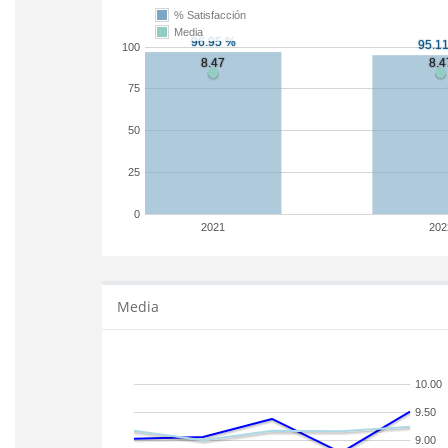
% Satisfacción
Media
100
75
50
25
0
2021
202
Media
10.00
9.50
9.00