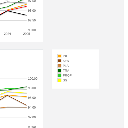
97.50
95.00
92.50
90.00
2024
2025
INF
SEN
PLA
TRA
PROF
100.00
SG
98.00
96.00
94.00
92.00
90.00