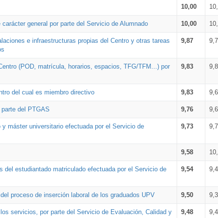
10,00
10
 carácter general por parte del Servicio de Alumnado
10,00
10
alaciones e infraestructuras propias del Centro y otras tareas
9,87
9,
os
Centro (POD, matrícula, horarios, espacios, TFG/TFM...) por
9,83
9,
tro del cual es miembro directivo
9,83
9,
r parte del PTGAS
9,76
9,
 y máster universitario efectuada por el Servicio de
9,73
9,
9,58
10
 del estudiantado matriculado efectuada por el Servicio de
9,54
9,
n del proceso de inserción laboral de los graduados UPV
9,50
9,
os servicios, por parte del Servicio de Evaluación, Calidad y
9,48
9,