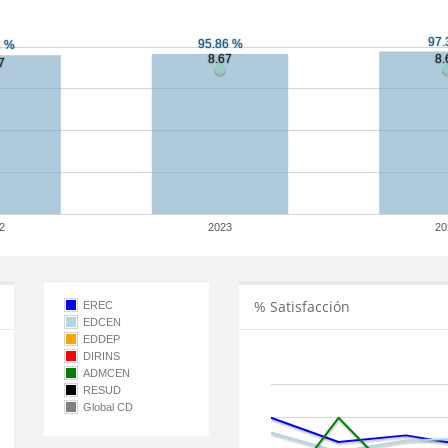
2
2023
20
% Satisfacción
EREC
EDCEN
EDDEP
DIRINS
ADMCEN
RESUD
Global CD