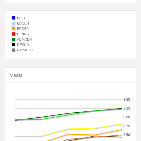
EREC
EDCEN
EDDEP
DIRINS
ADMCEN
RESUD
Global CD
Media
9.50
9.25
9.00
8.75
8.50