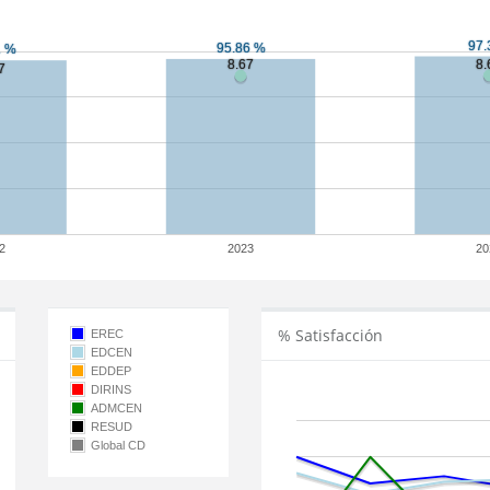
2
2023
20
% Satisfacción
EREC
EDCEN
EDDEP
DIRINS
ADMCEN
RESUD
Global CD