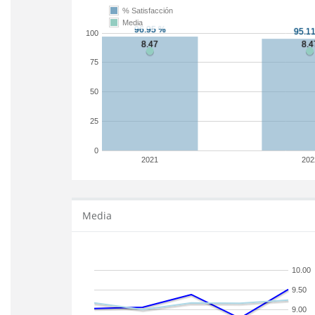
% Satisfacción
Media
100
75
50
25
0
2021
202
Media
10.00
9.50
9.00