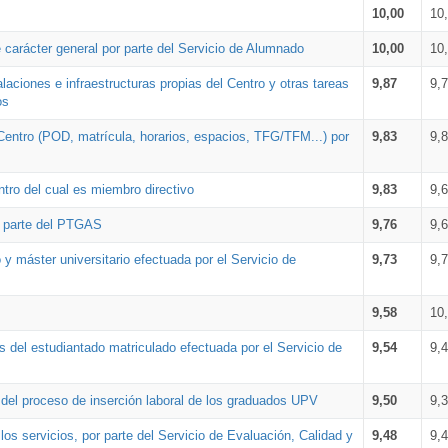
10,00
10
 carácter general por parte del Servicio de Alumnado
10,00
10
alaciones e infraestructuras propias del Centro y otras tareas
9,87
9,
os
Centro (POD, matrícula, horarios, espacios, TFG/TFM...) por
9,83
9,
tro del cual es miembro directivo
9,83
9,
r parte del PTGAS
9,76
9,
 y máster universitario efectuada por el Servicio de
9,73
9,
9,58
10
 del estudiantado matriculado efectuada por el Servicio de
9,54
9,
n del proceso de inserción laboral de los graduados UPV
9,50
9,
os servicios, por parte del Servicio de Evaluación, Calidad y
9,48
9,