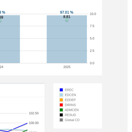
10.0
7.5
5.0
2.5
0.0
24
2025
EREC
EDCEN
EDDEP
DIRINS
ADMCEN
102.50
RESUD
Global CD
100.00