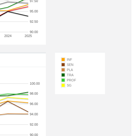
97.50
95.00
92.50
90.00
2024
2025
INF
SEN
PLA
TRA
PROF
100.00
SG
98.00
96.00
94.00
92.00
90.00