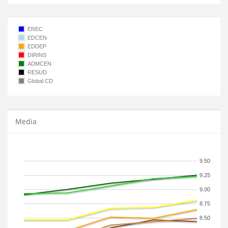
EREC
EDCEN
EDDEP
DIRINS
ADMCEN
RESUD
Global CD
Media
9.50
9.25
9.00
8.75
8.50