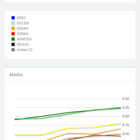
EREC
EDCEN
EDDEP
DIRINS
ADMCEN
RESUD
Global CD
Media
9.50
9.25
9.00
8.75
8.50