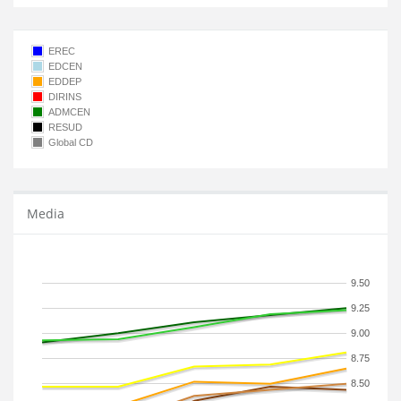
EREC
EDCEN
EDDEP
DIRINS
ADMCEN
RESUD
Global CD
Media
9.50
9.25
9.00
8.75
8.50