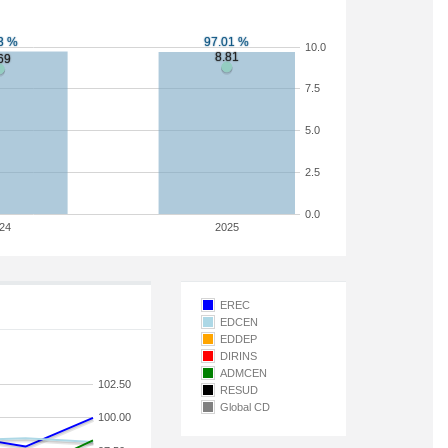
10.0
7.5
5.0
2.5
0.0
24
2025
EREC
EDCEN
EDDEP
DIRINS
ADMCEN
102.50
RESUD
Global CD
100.00