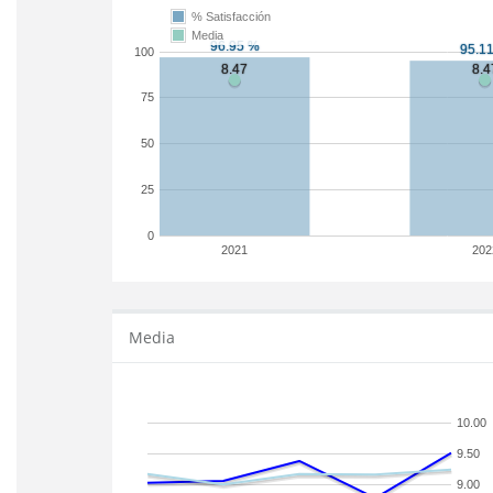
% Satisfacción
Media
100
75
50
25
0
2021
202
Media
10.00
9.50
9.00