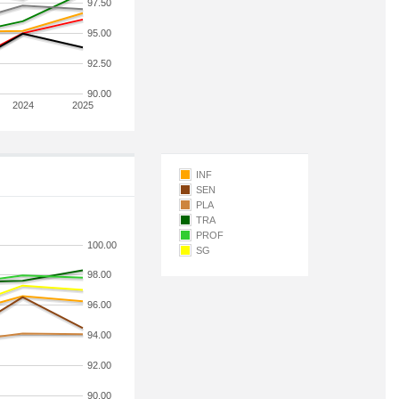
97.50
95.00
92.50
90.00
2024
2025
INF
SEN
PLA
TRA
PROF
100.00
SG
98.00
96.00
94.00
92.00
90.00