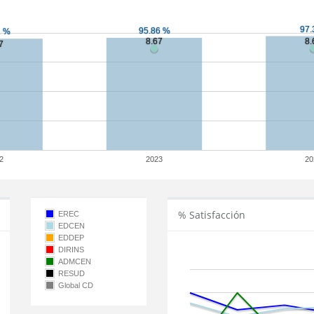
2
2023
20
% Satisfacción
EREC
EDCEN
EDDEP
DIRINS
ADMCEN
RESUD
Global CD