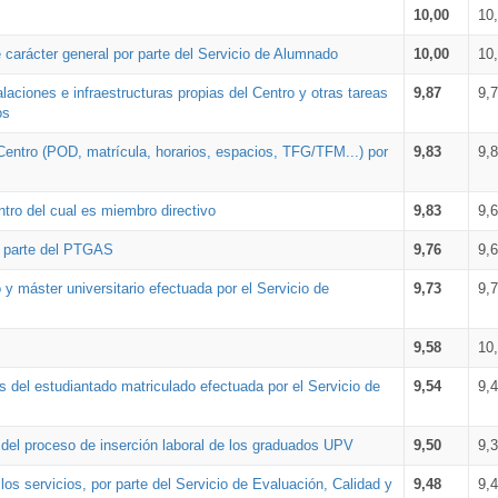
10,00
10
 carácter general por parte del Servicio de Alumnado
10,00
10
alaciones e infraestructuras propias del Centro y otras tareas
9,87
9,
os
Centro (POD, matrícula, horarios, espacios, TFG/TFM...) por
9,83
9,
tro del cual es miembro directivo
9,83
9,
r parte del PTGAS
9,76
9,
 y máster universitario efectuada por el Servicio de
9,73
9,
9,58
10
 del estudiantado matriculado efectuada por el Servicio de
9,54
9,
n del proceso de inserción laboral de los graduados UPV
9,50
9,
os servicios, por parte del Servicio de Evaluación, Calidad y
9,48
9,