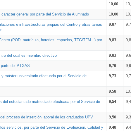
10,00
10
 carácter general por parte del Servicio de Alumnado
10,00
10
alaciones e infraestructuras propias del Centro y otras tareas
9,87
9,
os
Centro (POD, matrícula, horarios, espacios, TFG/TFM...) por
9,83
9,
tro del cual es miembro directivo
9,83
9,
r parte del PTGAS
9,76
9,
 y máster universitario efectuada por el Servicio de
9,73
9,
9,58
10
 del estudiantado matriculado efectuada por el Servicio de
9,54
9,
n del proceso de inserción laboral de los graduados UPV
9,50
9,
os servicios, por parte del Servicio de Evaluación, Calidad y
9,48
9,