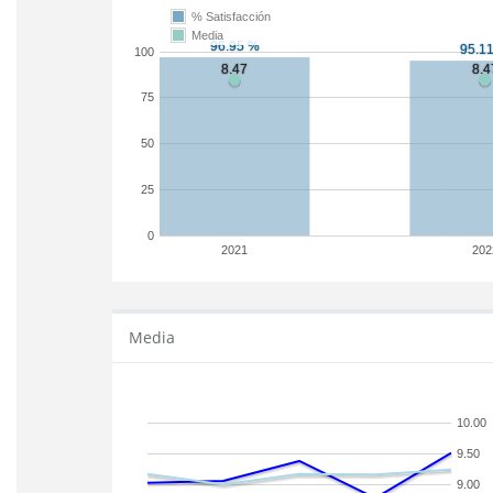
% Satisfacción
Media
100
75
50
25
0
2021
202
Media
10.00
9.50
9.00