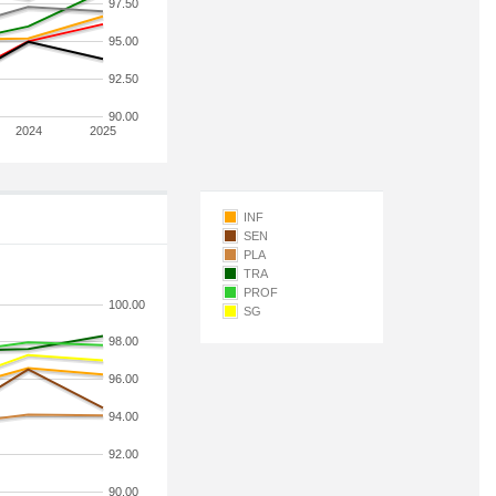
97.50
95.00
92.50
90.00
2024
2025
INF
SEN
PLA
TRA
PROF
100.00
SG
98.00
96.00
94.00
92.00
90.00