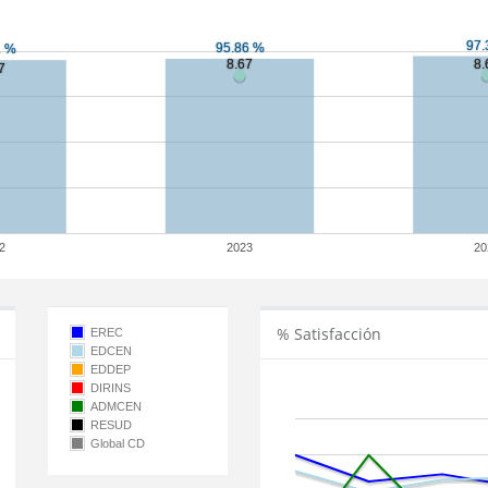
2
2023
20
% Satisfacción
EREC
EDCEN
EDDEP
DIRINS
ADMCEN
RESUD
Global CD