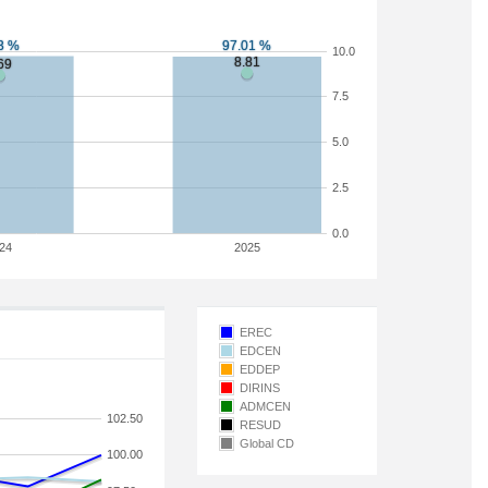
10.0
7.5
5.0
2.5
0.0
24
2025
EREC
EDCEN
EDDEP
DIRINS
ADMCEN
102.50
RESUD
Global CD
100.00