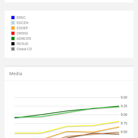
EREC
EDCEN
EDDEP
DIRINS
ADMCEN
RESUD
Global CD
Media
9.50
9.25
9.00
8.75
8.50