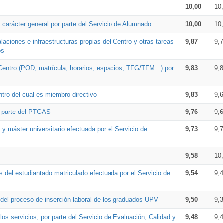
10,00
10
 carácter general por parte del Servicio de Alumnado
10,00
10
alaciones e infraestructuras propias del Centro y otras tareas
9,87
9,
os
Centro (POD, matrícula, horarios, espacios, TFG/TFM...) por
9,83
9,
tro del cual es miembro directivo
9,83
9,
r parte del PTGAS
9,76
9,
 y máster universitario efectuada por el Servicio de
9,73
9,
9,58
10
 del estudiantado matriculado efectuada por el Servicio de
9,54
9,
n del proceso de inserción laboral de los graduados UPV
9,50
9,
os servicios, por parte del Servicio de Evaluación, Calidad y
9,48
9,