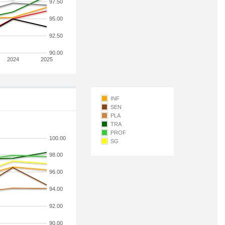
97.50
95.00
92.50
90.00
2024
2025
INF
SEN
PLA
TRA
PROF
100.00
SG
98.00
96.00
94.00
92.00
90.00