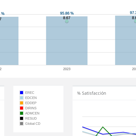
2
2023
20
% Satisfacción
EREC
EDCEN
EDDEP
DIRINS
ADMCEN
RESUD
Global CD