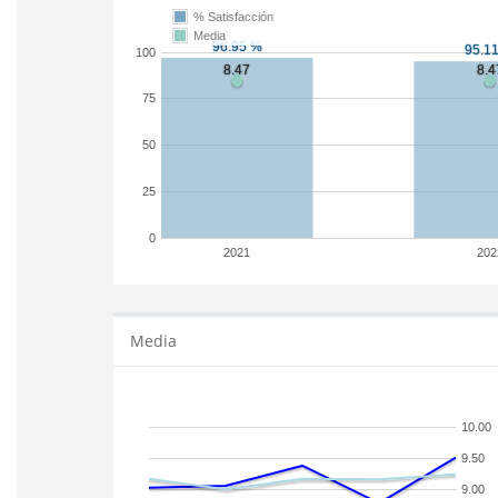
% Satisfacción
Media
100
75
50
25
0
2021
202
Media
10.00
9.50
9.00