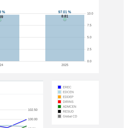
10.0
7.5
5.0
2.5
0.0
24
2025
EREC
EDCEN
EDDEP
DIRINS
ADMCEN
102.50
RESUD
Global CD
100.00