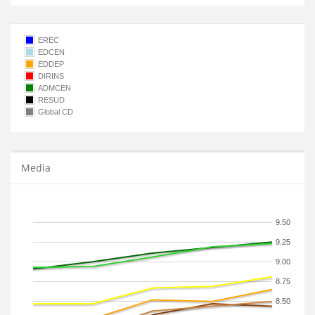
EREC
EDCEN
EDDEP
DIRINS
ADMCEN
RESUD
Global CD
Media
9.50
9.25
9.00
8.75
8.50