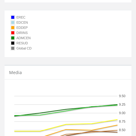
EREC
EDCEN
EDDEP
DIRINS
ADMCEN
RESUD
Global CD
Media
9.50
9.25
9.00
8.75
8.50