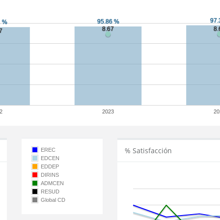
2
2023
20
% Satisfacción
EREC
EDCEN
EDDEP
DIRINS
ADMCEN
RESUD
Global CD