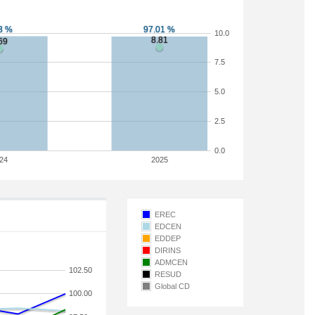
10.0
7.5
5.0
2.5
0.0
24
2025
EREC
EDCEN
EDDEP
DIRINS
ADMCEN
102.50
RESUD
Global CD
100.00