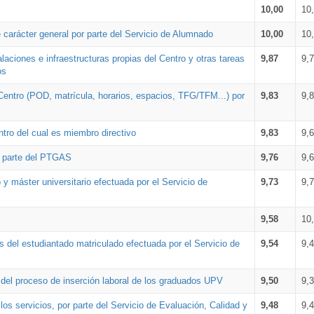
10,00
10
 carácter general por parte del Servicio de Alumnado
10,00
10
alaciones e infraestructuras propias del Centro y otras tareas
9,87
9,
os
Centro (POD, matrícula, horarios, espacios, TFG/TFM...) por
9,83
9,
tro del cual es miembro directivo
9,83
9,
r parte del PTGAS
9,76
9,
 y máster universitario efectuada por el Servicio de
9,73
9,
9,58
10
 del estudiantado matriculado efectuada por el Servicio de
9,54
9,
n del proceso de inserción laboral de los graduados UPV
9,50
9,
os servicios, por parte del Servicio de Evaluación, Calidad y
9,48
9,