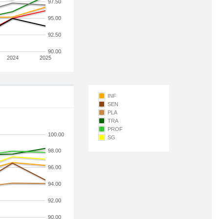
97.50
95.00
92.50
90.00
2024
2025
INF
SEN
PLA
TRA
PROF
100.00
SG
98.00
96.00
94.00
92.00
90.00