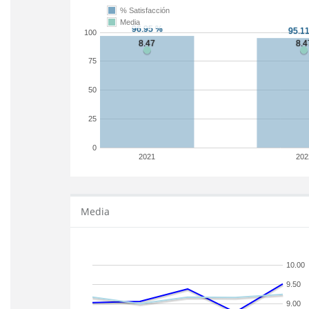
% Satisfacción
Media
100
75
50
25
0
2021
202
Media
10.00
9.50
9.00