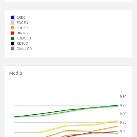
EREC
EDCEN
EDDEP
DIRINS
ADMCEN
RESUD
Global CD
Media
9.50
9.25
9.00
8.75
8.50