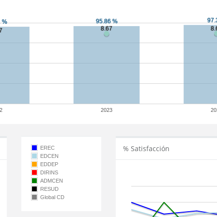
2
2023
20
% Satisfacción
EREC
EDCEN
EDDEP
DIRINS
ADMCEN
RESUD
Global CD