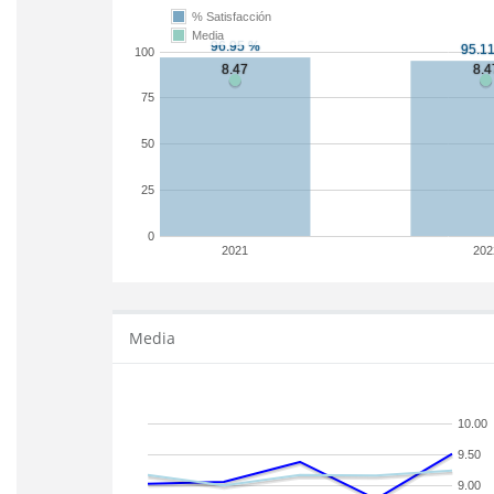
% Satisfacción
Media
100
75
50
25
0
2021
202
Media
10.00
9.50
9.00