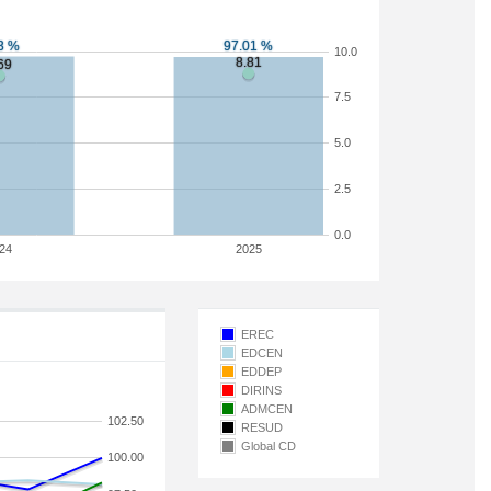
10.0
7.5
5.0
2.5
0.0
24
2025
EREC
EDCEN
EDDEP
DIRINS
ADMCEN
102.50
RESUD
Global CD
100.00