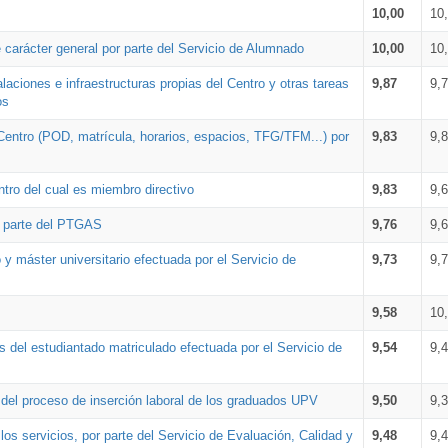
10,00
10
 carácter general por parte del Servicio de Alumnado
10,00
10
alaciones e infraestructuras propias del Centro y otras tareas
9,87
9,
os
Centro (POD, matrícula, horarios, espacios, TFG/TFM...) por
9,83
9,
tro del cual es miembro directivo
9,83
9,
r parte del PTGAS
9,76
9,
 y máster universitario efectuada por el Servicio de
9,73
9,
9,58
10
 del estudiantado matriculado efectuada por el Servicio de
9,54
9,
n del proceso de inserción laboral de los graduados UPV
9,50
9,
os servicios, por parte del Servicio de Evaluación, Calidad y
9,48
9,