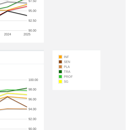
97.50
95.00
92.50
90.00
2024
2025
INF
SEN
PLA
TRA
PROF
100.00
SG
98.00
96.00
94.00
92.00
90.00