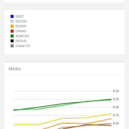
EREC
EDCEN
EDDEP
DIRINS
ADMCEN
RESUD
Global CD
Media
9.50
9.25
9.00
8.75
8.50