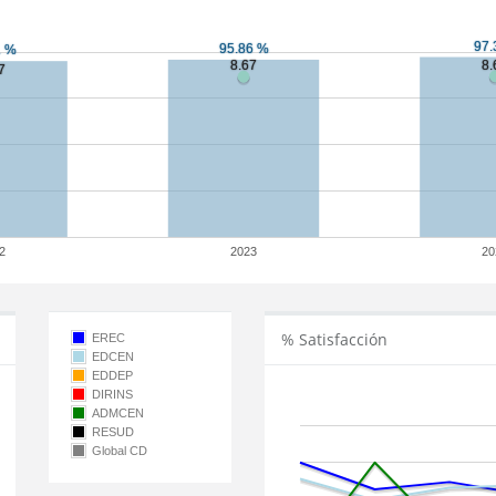
2
2023
20
% Satisfacción
EREC
EDCEN
EDDEP
DIRINS
ADMCEN
RESUD
Global CD