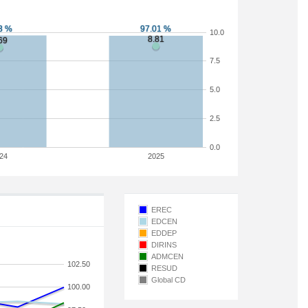
10.0
7.5
5.0
2.5
0.0
24
2025
EREC
EDCEN
EDDEP
DIRINS
ADMCEN
102.50
RESUD
Global CD
100.00