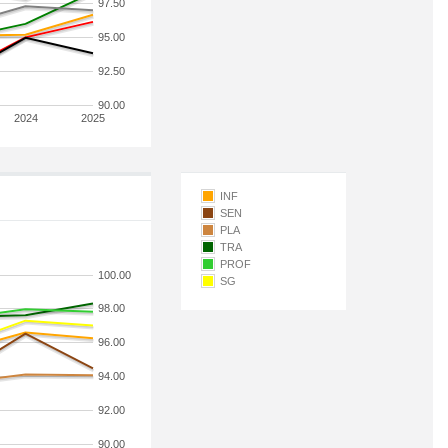
97.50
95.00
92.50
90.00
2024
2025
INF
SEN
PLA
TRA
PROF
100.00
SG
98.00
96.00
94.00
92.00
90.00