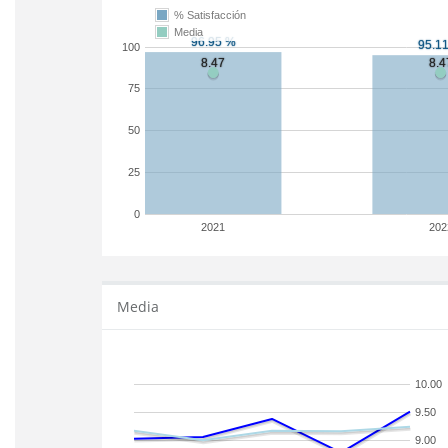
% Satisfacción
Media
100
75
50
25
0
2021
202
Media
10.00
9.50
9.00