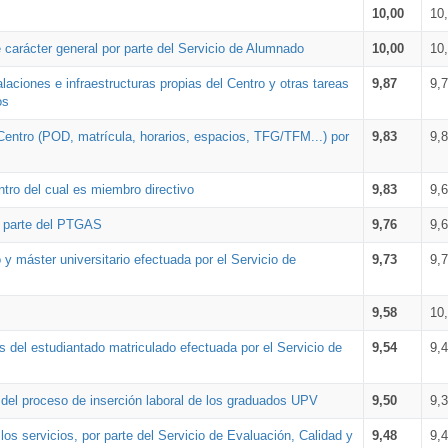
10,00
10
 carácter general por parte del Servicio de Alumnado
10,00
10
alaciones e infraestructuras propias del Centro y otras tareas
9,87
9,
os
Centro (POD, matrícula, horarios, espacios, TFG/TFM...) por
9,83
9,
tro del cual es miembro directivo
9,83
9,
r parte del PTGAS
9,76
9,
 y máster universitario efectuada por el Servicio de
9,73
9,
9,58
10
 del estudiantado matriculado efectuada por el Servicio de
9,54
9,
n del proceso de inserción laboral de los graduados UPV
9,50
9,
os servicios, por parte del Servicio de Evaluación, Calidad y
9,48
9,