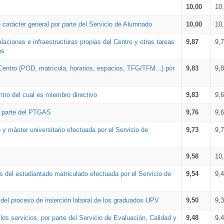
10,00
10
 carácter general por parte del Servicio de Alumnado
10,00
10
alaciones e infraestructuras propias del Centro y otras tareas
9,87
9,
os
Centro (POD, matrícula, horarios, espacios, TFG/TFM...) por
9,83
9,
tro del cual es miembro directivo
9,83
9,
r parte del PTGAS
9,76
9,
 y máster universitario efectuada por el Servicio de
9,73
9,
9,58
10
 del estudiantado matriculado efectuada por el Servicio de
9,54
9,
n del proceso de inserción laboral de los graduados UPV
9,50
9,
os servicios, por parte del Servicio de Evaluación, Calidad y
9,48
9,