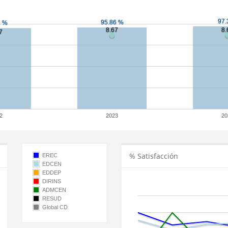
2
2023
20
% Satisfacción
EREC
EDCEN
EDDEP
DIRINS
ADMCEN
RESUD
Global CD