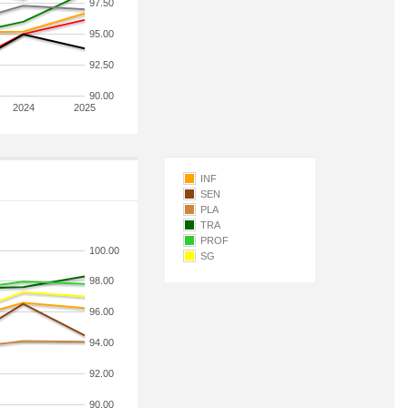
97.50
95.00
92.50
90.00
2024
2025
INF
SEN
PLA
TRA
PROF
100.00
SG
98.00
96.00
94.00
92.00
90.00