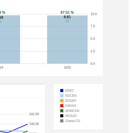
10.0
7.5
5.0
2.5
0.0
24
2025
EREC
EDCEN
EDDEP
DIRINS
ADMCEN
102.50
RESUD
Global CD
100.00