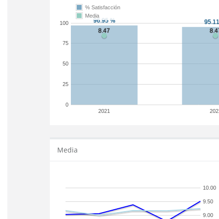
% Satisfacción
Media
100
75
50
25
0
2021
202
Media
10.00
9.50
9.00