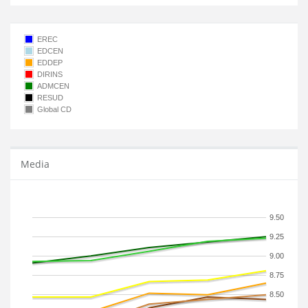
EREC
EDCEN
EDDEP
DIRINS
ADMCEN
RESUD
Global CD
Media
9.50
9.25
9.00
8.75
8.50