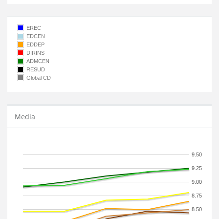
EREC
EDCEN
EDDEP
DIRINS
ADMCEN
RESUD
Global CD
Media
9.50
9.25
9.00
8.75
8.50