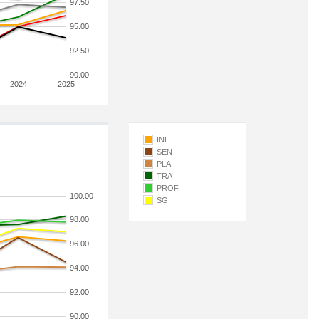
97.50
95.00
92.50
90.00
2024
2025
INF
SEN
PLA
TRA
PROF
100.00
SG
98.00
96.00
94.00
92.00
90.00