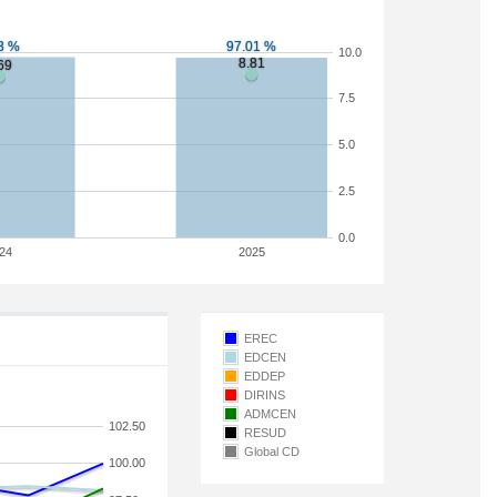
10.0
7.5
5.0
2.5
0.0
24
2025
EREC
EDCEN
EDDEP
DIRINS
ADMCEN
102.50
RESUD
Global CD
100.00