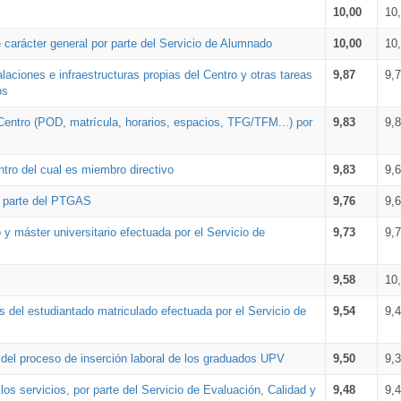
10,00
10
 carácter general por parte del Servicio de Alumnado
10,00
10
alaciones e infraestructuras propias del Centro y otras tareas
9,87
9,
os
Centro (POD, matrícula, horarios, espacios, TFG/TFM...) por
9,83
9,
tro del cual es miembro directivo
9,83
9,
r parte del PTGAS
9,76
9,
 y máster universitario efectuada por el Servicio de
9,73
9,
9,58
10
 del estudiantado matriculado efectuada por el Servicio de
9,54
9,
n del proceso de inserción laboral de los graduados UPV
9,50
9,
os servicios, por parte del Servicio de Evaluación, Calidad y
9,48
9,