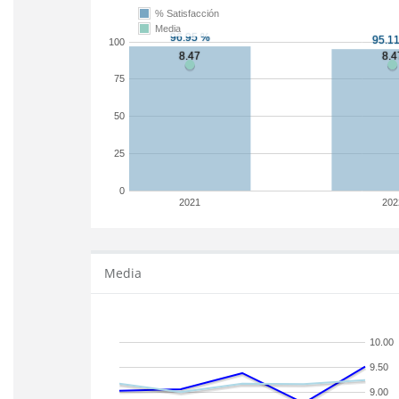
% Satisfacción
Media
100
75
50
25
0
2021
202
Media
10.00
9.50
9.00