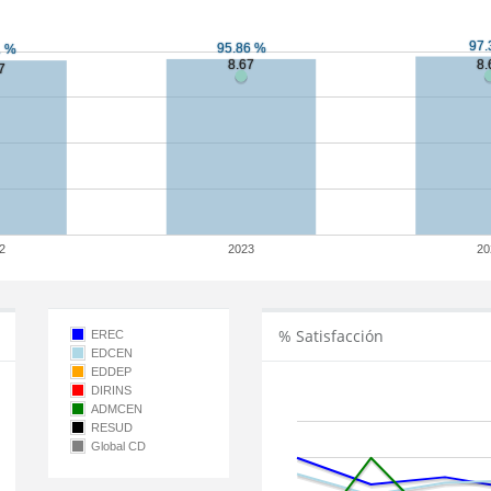
2
2023
20
% Satisfacción
EREC
EDCEN
EDDEP
DIRINS
ADMCEN
RESUD
Global CD