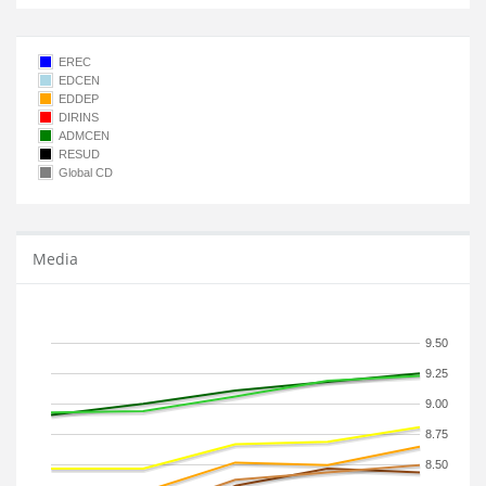
EREC
EDCEN
EDDEP
DIRINS
ADMCEN
RESUD
Global CD
Media
9.50
9.25
9.00
8.75
8.50