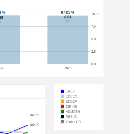
10.0
7.5
5.0
2.5
0.0
24
2025
EREC
EDCEN
EDDEP
DIRINS
ADMCEN
102.50
RESUD
Global CD
100.00