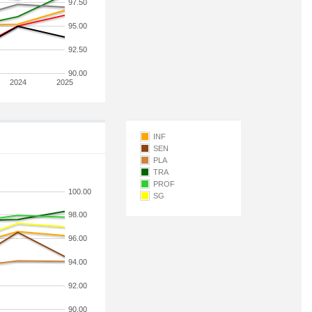
97.50
95.00
92.50
90.00
2024
2025
INF
SEN
PLA
TRA
PROF
100.00
SG
98.00
96.00
94.00
92.00
90.00