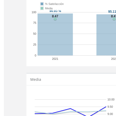
% Satisfacción
Media
100
75
50
25
0
2021
202
Media
10.00
9.50
9.00