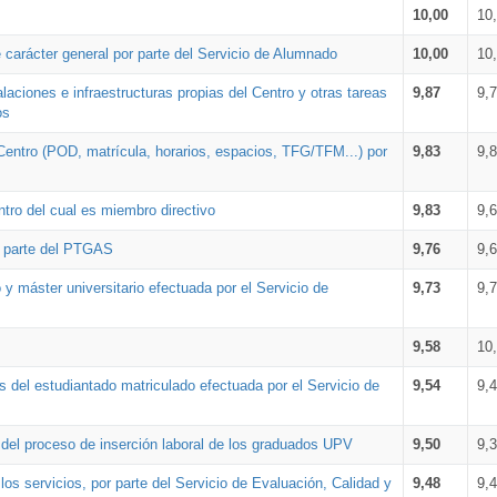
10,00
10
 carácter general por parte del Servicio de Alumnado
10,00
10
alaciones e infraestructuras propias del Centro y otras tareas
9,87
9,
os
Centro (POD, matrícula, horarios, espacios, TFG/TFM...) por
9,83
9,
tro del cual es miembro directivo
9,83
9,
r parte del PTGAS
9,76
9,
 y máster universitario efectuada por el Servicio de
9,73
9,
9,58
10
 del estudiantado matriculado efectuada por el Servicio de
9,54
9,
n del proceso de inserción laboral de los graduados UPV
9,50
9,
os servicios, por parte del Servicio de Evaluación, Calidad y
9,48
9,