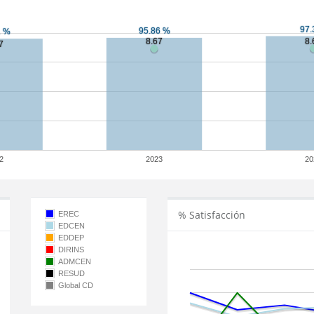
2
2023
20
% Satisfacción
EREC
EDCEN
EDDEP
DIRINS
ADMCEN
RESUD
Global CD