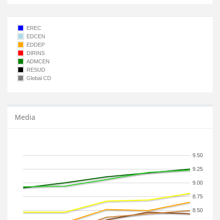
EREC
EDCEN
EDDEP
DIRINS
ADMCEN
RESUD
Global CD
Media
9.50
9.25
9.00
8.75
8.50